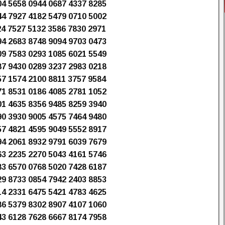
04 5658 0944 0687 4337 8285
44 7927 4182 5479 0710 5002
24 7527 5132 3586 7830 2971
94 2683 8748 9094 9703 0473
09 7583 0293 1085 6021 5549
87 9430 0289 3237 2983 0218
57 1574 2100 8811 3757 9584
71 8531 0186 4085 2781 1052
01 4635 8356 9485 8259 3940
90 3930 9005 4575 7464 9480
57 4821 4595 9049 5552 8917
94 2061 8932 9791 6039 7679
63 2235 2270 5043 4161 5746
83 6570 0768 5020 7428 6187
29 8733 0854 7942 2403 8853
14 2331 6475 5421 4783 4625
86 5379 8302 8907 4107 1060
43 6128 7628 6667 8174 7958