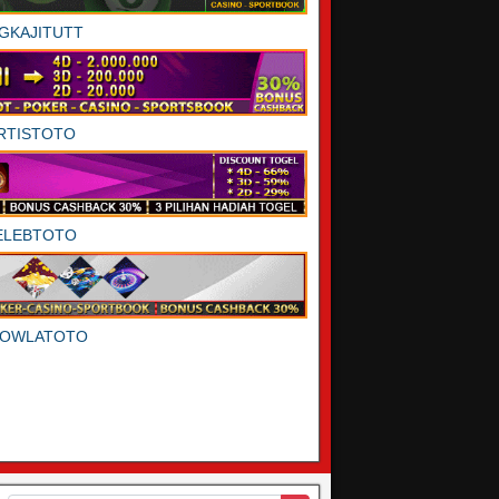
GKAJITUTT
RTISTOTO
ELEBTOTO
DOWLATOTO