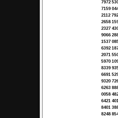
7972 53
7159 04
2112 79
2658 15
2327 43
9066 28
1537 08
6392 18
2071 55
5970 10
8339 93
6691 52
9320 72
6263 88
0058 48
6421 40
8401 38
8248 85