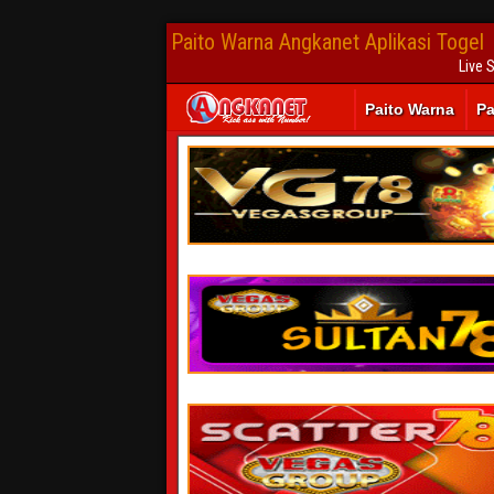
Paito Warna Angkanet Aplikasi Togel
Live 
Paito Warna
Pa