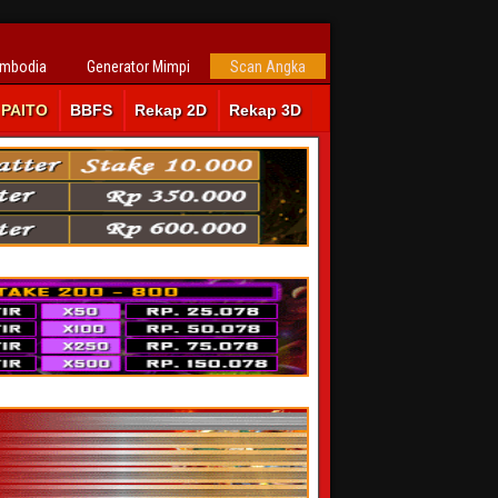
ambodia
Generator Mimpi
Scan Angka
PAITO
BBFS
Rekap 2D
Rekap 3D