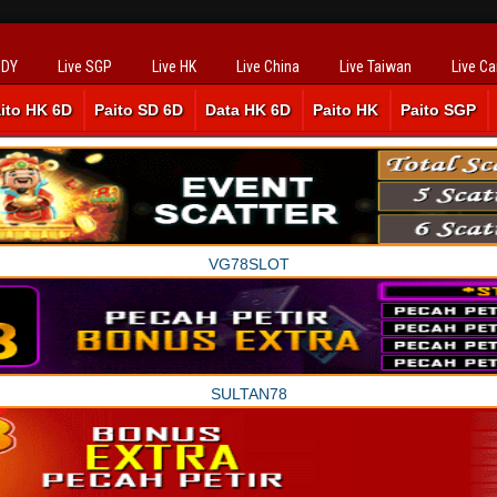
SDY
Live SGP
Live HK
Live China
Live Taiwan
Live C
ito HK 6D
Paito SD 6D
Data HK 6D
Paito HK
Paito SGP
VG78SLOT
SULTAN78