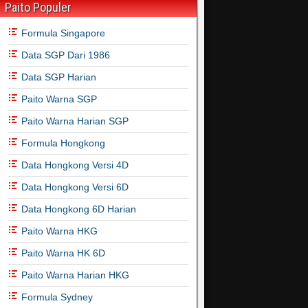
Paito Populer
Formula Singapore
Data SGP Dari 1986
Data SGP Harian
Paito Warna SGP
Paito Warna Harian SGP
Formula Hongkong
Data Hongkong Versi 4D
Data Hongkong Versi 6D
Data Hongkong 6D Harian
Paito Warna HKG
Paito Warna HK 6D
Paito Warna Harian HKG
Formula Sydney