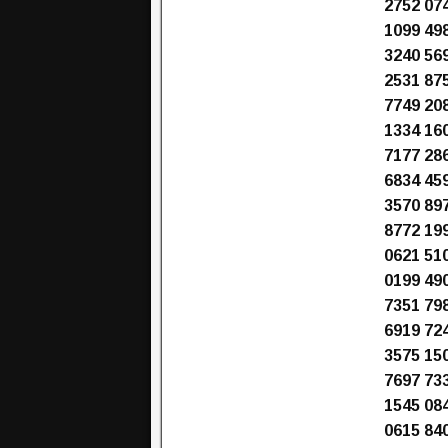
2752 07
1099 49
3240 56
2531 87
7749 20
1334 16
7177 28
6834 45
3570 89
8772 19
0621 51
0199 49
7351 79
6919 72
3575 15
7697 73
1545 08
0615 84