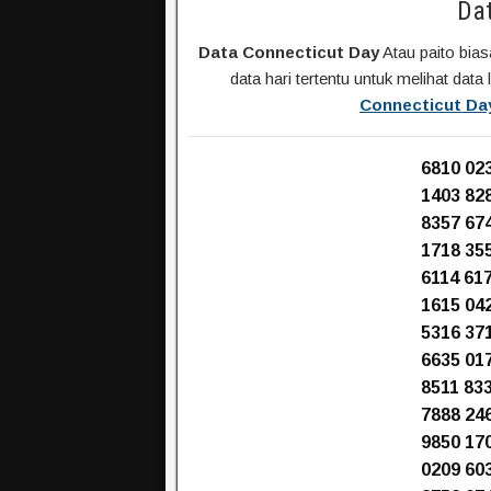
Da
Data Connecticut Day
Atau paito bia
data hari tertentu untuk melihat dat
Connecticut Da
6810 02
1403 82
8357 67
1718 35
6114 61
1615 04
5316 37
6635 01
8511 83
7888 24
9850 17
0209 60