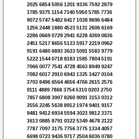
2025 6854 5056 1201 9336 7592 2879
3785 9375 1154 7340 5950 5785 7736
9072 5747 5482 8417 1038 9696 6484
1256 2448 1880 4523 5131 2606 6169
2286 0669 0729 2941 6228 4369 0836
2451 5217 8656 5133 5917 2219 0962
9191 6480 6893 3633 5091 5583 9779
5222 1544 0718 8183 1585 7804 5191
7066 0077 7541 4728 4563 8949 9247
7082 6017 2910 6943 1325 3427 0104
3703 8496 6564 4656 4766 2615 2576
9111 4889 7868 3754 5310 0203 2750
7857 6808 3007 8260 9091 3153 0312
3556 2245 5638 8912 1974 9401 9157
9481 9412 6934 5594 3023 9812 3371
3613 0885 8791 0322 5349 4678 2122
7787 7097 3175 7756 3775 1334 4057
6698 0723 9436 9717 2504 6036 0780