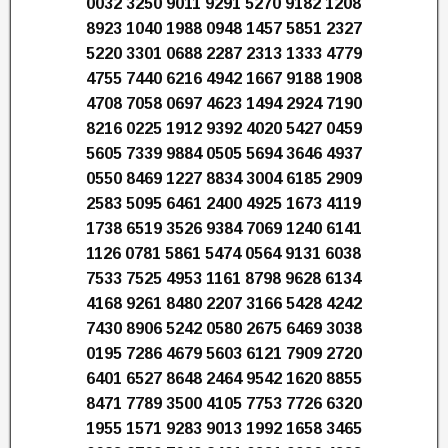
0032 3250 9011 9291 5270 9182 1208
8923 1040 1988 0948 1457 5851 2327
5220 3301 0688 2287 2313 1333 4779
4755 7440 6216 4942 1667 9188 1908
4708 7058 0697 4623 1494 2924 7190
8216 0225 1912 9392 4020 5427 0459
5605 7339 9884 0505 5694 3646 4937
0550 8469 1227 8834 3004 6185 2909
2583 5095 6461 2400 4925 1673 4119
1738 6519 3526 9384 7069 1240 6141
1126 0781 5861 5474 0564 9131 6038
7533 7525 4953 1161 8798 9628 6134
4168 9261 8480 2207 3166 5428 4242
7430 8906 5242 0580 2675 6469 3038
0195 7286 4679 5603 6121 7909 2720
6401 6527 8648 2464 9542 1620 8855
8471 7789 3500 4105 7753 7726 6320
1955 1571 9283 9013 1992 1658 3465