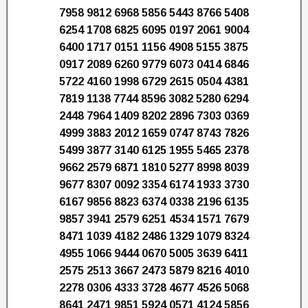
7958 9812 6968 5856 5443 8766 5408
6254 1708 6825 6095 0197 2061 9004
6400 1717 0151 1156 4908 5155 3875
0917 2089 6260 9779 6073 0414 6846
5722 4160 1998 6729 2615 0504 4381
7819 1138 7744 8596 3082 5280 6294
2448 7964 1409 8202 2896 7303 0369
4999 3883 2012 1659 0747 8743 7826
5499 3877 3140 6125 1955 5465 2378
9662 2579 6871 1810 5277 8998 8039
9677 8307 0092 3354 6174 1933 3730
6167 9856 8823 6374 0338 2196 6135
9857 3941 2579 6251 4534 1571 7679
8471 1039 4182 2486 1329 1079 8324
4955 1066 9444 0670 5005 3639 6411
2575 2513 3667 2473 5879 8216 4010
2278 0306 4333 3728 4677 4526 5068
8641 2471 9851 5924 0571 4124 5856