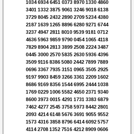
1034 6934 6451 0373 8970 1330 4860
3401 1332 3875 9061 3246 9018 6138
3729 8045 2432 2890 2709 5234 4380
2187 1639 1265 8896 6280 9271 6744
3237 4947 2811 8010 9539 9181 0712
4636 5963 9859 9790 0454 1065 4118
7829 8904 2813 3899 2508 2224 3487
0445 3000 2570 5835 2630 5936 4396
3509 9116 8386 5080 2442 7899 7889
0696 3367 7935 3151 0965 3505 2925
9197 9903 8459 3266 3361 2209 1602
8686 9169 8356 1544 6995 2444 1038
1769 0229 1006 5582 4650 2371 9340
8600 3973 0015 4291 1731 3383 6879
7462 4277 2545 3758 5973 8442 2801
2093 4214 6148 5676 3691 9055 9552
1573 4316 3858 8796 6414 6092 5757
4114 2708 1352 7516 4212 8909 0606