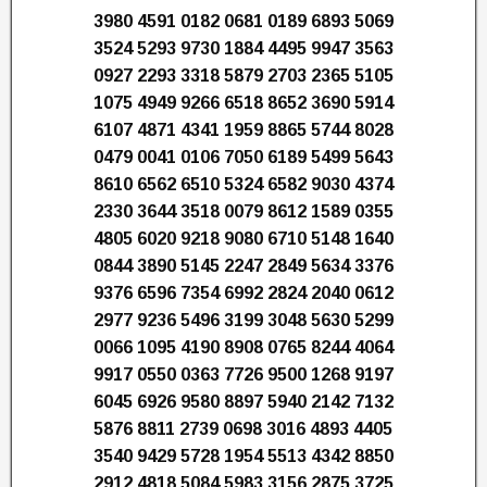
3980 4591 0182 0681 0189 6893 5069
3524 5293 9730 1884 4495 9947 3563
0927 2293 3318 5879 2703 2365 5105
1075 4949 9266 6518 8652 3690 5914
6107 4871 4341 1959 8865 5744 8028
0479 0041 0106 7050 6189 5499 5643
8610 6562 6510 5324 6582 9030 4374
2330 3644 3518 0079 8612 1589 0355
4805 6020 9218 9080 6710 5148 1640
0844 3890 5145 2247 2849 5634 3376
9376 6596 7354 6992 2824 2040 0612
2977 9236 5496 3199 3048 5630 5299
0066 1095 4190 8908 0765 8244 4064
9917 0550 0363 7726 9500 1268 9197
6045 6926 9580 8897 5940 2142 7132
5876 8811 2739 0698 3016 4893 4405
3540 9429 5728 1954 5513 4342 8850
2912 4818 5084 5983 3156 2875 3725