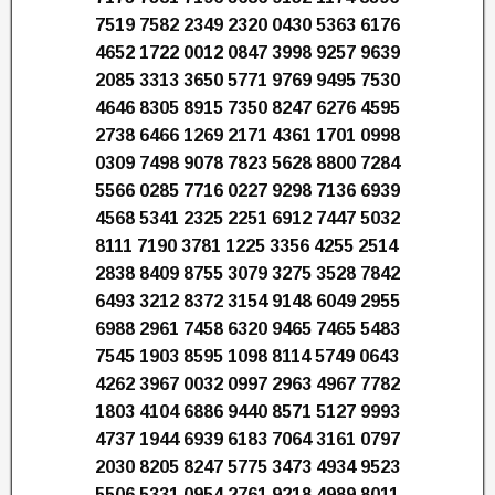
7519 7582 2349 2320 0430 5363 6176
4652 1722 0012 0847 3998 9257 9639
2085 3313 3650 5771 9769 9495 7530
4646 8305 8915 7350 8247 6276 4595
2738 6466 1269 2171 4361 1701 0998
0309 7498 9078 7823 5628 8800 7284
5566 0285 7716 0227 9298 7136 6939
4568 5341 2325 2251 6912 7447 5032
8111 7190 3781 1225 3356 4255 2514
2838 8409 8755 3079 3275 3528 7842
6493 3212 8372 3154 9148 6049 2955
6988 2961 7458 6320 9465 7465 5483
7545 1903 8595 1098 8114 5749 0643
4262 3967 0032 0997 2963 4967 7782
1803 4104 6886 9440 8571 5127 9993
4737 1944 6939 6183 7064 3161 0797
2030 8205 8247 5775 3473 4934 9523
5506 5331 0954 2761 9218 4989 8011