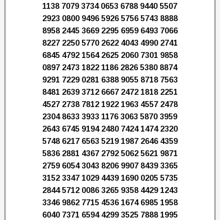
1138 7079 3734 0653 6788 9440 5507
2923 0800 9496 5926 5756 5743 8888
8958 2445 3669 2295 6959 6493 7066
8227 2250 5770 2622 4043 4990 2741
6845 4792 1564 2625 2060 7301 9858
0897 2473 1822 1186 2826 5380 8874
9291 7229 0281 6388 9055 8718 7563
8481 2639 3712 6667 2472 1818 2251
4527 2738 7812 1922 1963 4557 2478
2304 8633 3933 1176 3063 5870 3959
2643 6745 9194 2480 7424 1474 2320
5748 6217 6563 5219 1987 2646 4359
5836 2881 4367 2792 5062 5621 9871
2759 6054 3043 8206 9907 8439 3365
3152 3347 1029 4439 1690 0205 5735
2844 5712 0086 3265 9358 4429 1243
3346 9862 7715 4536 1674 6985 1958
6040 7371 6594 4299 3525 7888 1995