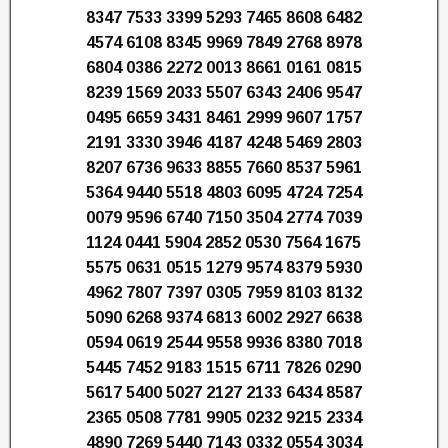
8347 7533 3399 5293 7465 8608 6482
4574 6108 8345 9969 7849 2768 8978
6804 0386 2272 0013 8661 0161 0815
8239 1569 2033 5507 6343 2406 9547
0495 6659 3431 8461 2999 9607 1757
2191 3330 3946 4187 4248 5469 2803
8207 6736 9633 8855 7660 8537 5961
5364 9440 5518 4803 6095 4724 7254
0079 9596 6740 7150 3504 2774 7039
1124 0441 5904 2852 0530 7564 1675
5575 0631 0515 1279 9574 8379 5930
4962 7807 7397 0305 7959 8103 8132
5090 6268 9374 6813 6002 2927 6638
0594 0619 2544 9558 9936 8380 7018
5445 7452 9183 1515 6711 7826 0290
5617 5400 5027 2127 2133 6434 8587
2365 0508 7781 9905 0232 9215 2334
4890 7269 5440 7143 0332 0554 3034