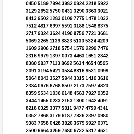
0450 5189 7894 3882 0824 2218 5922
3129 2852 5750 0431 3290 3363 3021
8413 9502 1283 0109 7775 1478 1032
7512 4817 6997 5591 3188 1548 8375
2717 9324 3624 4190 8759 7721 3681
5069 2265 1139 8823 5130 5324 4209
1609 2906 2718 5754 1579 2299 7476
2316 9979 1397 0073 4463 1651 2842
8380 9837 7113 8692 5634 4654 0595
2091 3194 5421 3584 8816 9531 0999
5064 8043 3527 5944 3315 1410 3616
2384 0676 6768 6507 2173 7597 4823
8359 9534 1036 0148 4583 7927 9352
3444 1455 0233 2153 1800 1642 4091
8218 0325 3377 5011 9477 4759 4341
0352 7868 3179 6187 7836 2397 0980
9383 7658 0428 3820 3679 5927 0371
2500 9664 3259 7680 6732 5317 4631