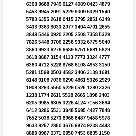
6368 9688 7949 6127 4089 0423 4879
5453 9945 2091 5229 9309 6329 1540
5783 6355 2618 0415 3795 2851 6349
3438 9363 8033 2077 3494 4701 2655
3848 5446 0920 2205 2508 7358 5329
7826 5448 3706 2258 9332 6775 5049
3860 9923 6276 6689 9751 5681 5829
3618 8887 3154 4113 7773 3324 4777
6360 4712 5228 8768 6108 4953 3150
5281 1598 0503 4582 3406 3138 1681
6148 9108 7036 6290 4861 5326 2929
1908 8293 5560 5229 0525 1280 3326
1238 1774 2611 5528 2665 1898 2403
6205 9985 6805 3226 4124 7156 3694
6412 0286 5531 3848 5695 4427 7848
7652 5038 5273 8968 8487 9458 5978
9633 9257 2850 3676 9874 9238 4443
8889 8967 6371 6950 7453 6835 1150