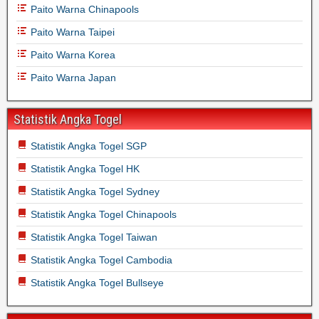
Paito Warna Chinapools
Paito Warna Taipei
Paito Warna Korea
Paito Warna Japan
Statistik Angka Togel
Statistik Angka Togel SGP
Statistik Angka Togel HK
Statistik Angka Togel Sydney
Statistik Angka Togel Chinapools
Statistik Angka Togel Taiwan
Statistik Angka Togel Cambodia
Statistik Angka Togel Bullseye