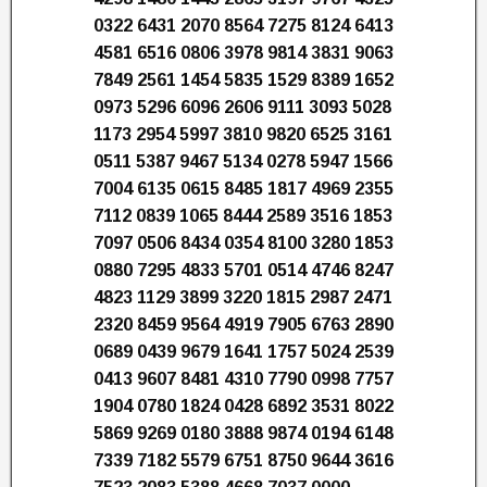
0322 6431 2070 8564 7275 8124 6413
4581 6516 0806 3978 9814 3831 9063
7849 2561 1454 5835 1529 8389 1652
0973 5296 6096 2606 9111 3093 5028
1173 2954 5997 3810 9820 6525 3161
0511 5387 9467 5134 0278 5947 1566
7004 6135 0615 8485 1817 4969 2355
7112 0839 1065 8444 2589 3516 1853
7097 0506 8434 0354 8100 3280 1853
0880 7295 4833 5701 0514 4746 8247
4823 1129 3899 3220 1815 2987 2471
2320 8459 9564 4919 7905 6763 2890
0689 0439 9679 1641 1757 5024 2539
0413 9607 8481 4310 7790 0998 7757
1904 0780 1824 0428 6892 3531 8022
5869 9269 0180 3888 9874 0194 6148
7339 7182 5579 6751 8750 9644 3616