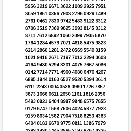
5956 3219 6671 3622 1909 2925 7951
8059 1851 0356 7908 2796 0929 1489
2761 0461 7830 9742 5483 9122 8312
8708 3519 7369 9825 3993 8145 0312
8711 7612 6892 1060 2099 7935 5870
1764 1284 4579 7071 4618 5475 9823
6214 2860 1201 2472 0569 5540 0159
1021 9416 2671 7197 7013 2294 0608
4164 9480 5294 8301 4075 7667 5086
0142 7714 7771 4960 4080 6476 4267
6895 1844 0163 6527 9520 5394 3614
6111 2243 0004 3536 0960 1726 7857
3873 1666 0611 2650 1161 1816 2356
5493 0821 6404 8987 9848 6575 7855
0179 6747 1568 7506 4024 5877 7923
9159 8634 1582 7904 7518 8253 4383
6404 0183 6670 9775 0811 1386 7979
4298 1480 1445 2865 3197 9767 4325