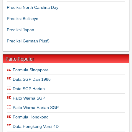
Prediksi North Carolina Day
Prediksi Bullseye
Prediksi Japan
Prediksi German Plus5
Paito Populer
Formula Singapore
Data SGP Dari 1986
Data SGP Harian
Paito Warna SGP
Paito Warna Harian SGP
Formula Hongkong
Data Hongkong Versi 4D