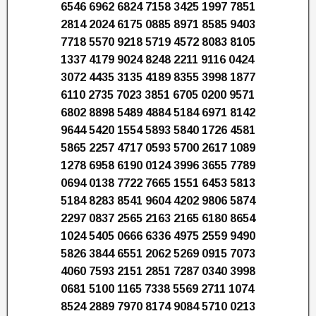
6546 6962 6824 7158 3425 1997 7851
2814 2024 6175 0885 8971 8585 9403
7718 5570 9218 5719 4572 8083 8105
1337 4179 9024 8248 2211 9116 0424
3072 4435 3135 4189 8355 3998 1877
6110 2735 7023 3851 6705 0200 9571
6802 8898 5489 4884 5184 6971 8142
9644 5420 1554 5893 5840 1726 4581
5865 2257 4717 0593 5700 2617 1089
1278 6958 6190 0124 3996 3655 7789
0694 0138 7722 7665 1551 6453 5813
5184 8283 8541 9604 4202 9806 5874
2297 0837 2565 2163 2165 6180 8654
1024 5405 0666 6336 4975 2559 9490
5826 3844 6551 2062 5269 0915 7073
4060 7593 2151 2851 7287 0340 3998
0681 5100 1165 7338 5569 2711 1074
8524 2889 7970 8174 9084 5710 0213