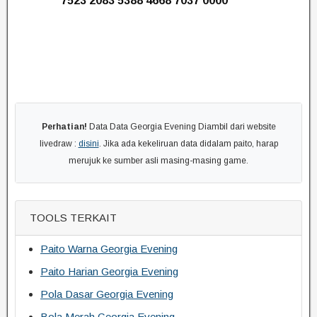
7523 2083 5388 4668 7037 0000
Perhatian!
Data Data Georgia Evening Diambil dari website
livedraw :
disini
. Jika ada kekeliruan data didalam paito, harap
merujuk ke sumber asli masing-masing game.
TOOLS TERKAIT
Paito Warna Georgia Evening
Paito Harian Georgia Evening
Pola Dasar Georgia Evening
Bola Merah Georgia Evening