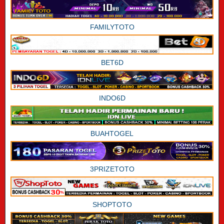
FAMILYTOTO
BET6D
INDO6D
BUAHTOGEL
3PRIZETOTO
SHOPTOTO