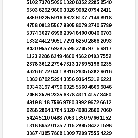
5102 7370 5096 1320 8352 2285 8540
9503 6292 9806 3826 9082 0794 2411
4859 9225 5916 6623 6137 7149 8918
4758 0813 5567 8805 8079 3740 5789
5074 3627 6998 2894 8400 0046 6703
1332 4412 9051 7291 6250 2866 2093
8430 9557 6938 5695 3745 9716 9817
1123 2286 8249 4809 4682 0493 7552
2378 3612 2794 7313 1789 5196 0235
4626 6172 0401 8816 2635 5382 9616
1083 8702 5294 3356 9364 5312 6221
6934 3197 4790 0925 5560 4869 9846
7456 3576 2335 6878 4311 4157 8460
4919 8118 7596 9780 3992 9672 6612
9288 2894 1784 5820 4998 2866 7060
5424 5110 0488 7063 1350 9766 1152
1318 8952 0135 7015 2885 8422 1598
3387 4385 7808 1009 7299 7555 4229