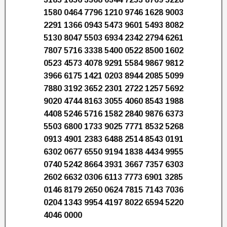
1580 0464 7796 1210 9746 1628 9003
2291 1366 0943 5473 9601 5493 8082
5130 8047 5503 6934 2342 2794 6261
7807 5716 3338 5400 0522 8500 1602
0523 4573 4078 9291 5584 9867 9812
3966 6175 1421 0203 8944 2085 5099
7880 3192 3652 2301 2722 1257 5692
9020 4744 8163 3055 4060 8543 1988
4408 5246 5716 1582 2840 9876 6373
5503 6800 1733 9025 7771 8532 5268
0913 4901 2383 6488 2514 8543 0191
6302 0677 6550 9194 1838 4434 9955
0740 5242 8664 3931 3667 7357 6303
2602 6632 0306 6113 7773 6901 3285
0146 8179 2650 0624 7815 7143 7036
0204 1343 9954 4197 8022 6594 5220
4046 0000