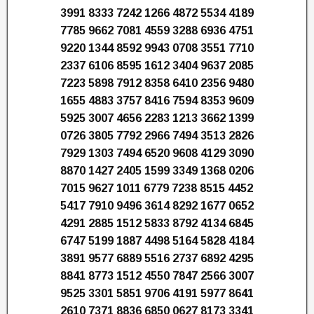
3991 8333 7242 1266 4872 5534 4189
7785 9662 7081 4559 3288 6936 4751
9220 1344 8592 9943 0708 3551 7710
2337 6106 8595 1612 3404 9637 2085
7223 5898 7912 8358 6410 2356 9480
1655 4883 3757 8416 7594 8353 9609
5925 3007 4656 2283 1213 3662 1399
0726 3805 7792 2966 7494 3513 2826
7929 1303 7494 6520 9608 4129 3090
8870 1427 2405 1599 3349 1368 0206
7015 9627 1011 6779 7238 8515 4452
5417 7910 9496 3614 8292 1677 0652
4291 2885 1512 5833 8792 4134 6845
6747 5199 1887 4498 5164 5828 4184
3891 9577 6889 5516 2737 6892 4295
8841 8773 1512 4550 7847 2566 3007
9525 3301 5851 9706 4191 5977 8641
2610 7371 8836 6850 0627 8173 3341