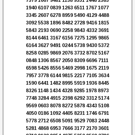
7579 1667 9481 1138 9351 1448 2583
1940 6107 0839 1263 6511 1767 1077
3345 2607 6278 8959 5490 4129 4488
3092 5538 1896 8482 2728 9416 1815
5843 2193 0690 2258 9843 4332 3691
8144 6461 3167 6156 7275 1295 9865
6164 3627 9491 0244 5738 9430 5372
8258 0285 9869 2076 3732 8702 5167
0848 1306 8567 2050 8309 6696 7111
6598 5426 8556 5469 2998 1675 2119
7957 3778 6144 9815 2217 7105 3634
1590 6441 1482 8995 5919 1936 8445
8326 1148 1434 4328 9285 1978 8973
7748 3284 4915 2398 6292 3312 5174
9569 0603 8078 8272 5878 4343 5108
4050 0186 1092 4405 8231 1746 6791
5778 2712 6508 5091 9529 7083 2448
5281 4868 6953 7666 3177 2170 3601