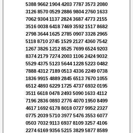
5388 9662 1904 4203 7787 3573 2080
3126 8570 0529 2886 9804 2760 1633
7062 9304 1137 2824 3687 4773 2155
3516 0038 6418 7469 3592 1517 8682
2798 3644 1625 2785 0907 3328 2965
5118 8710 2745 1529 2127 4360 7542
1267 3826 1212 8525 7699 6524 9203
8374 2179 7274 2003 1106 2424 9032
5529 4375 5123 5644 1228 5223 0482
7888 4312 7189 0513 4336 2249 0738
1836 9915 4889 2845 6513 7670 1055
6512 4893 6229 1725 4737 6932 0195
3511 6618 0478 2493 5090 1633 4112
7196 2836 0893 2776 4070 1950 8499
4617 1692 6178 8018 0727 9952 2327
0775 2039 5710 3977 5476 3553 6077
0503 7032 9113 6937 8109 3257 4106
2274 6169 9356 5215 3829 5877 8589