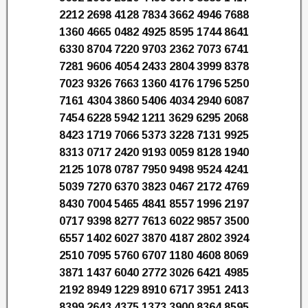
2212 2698 4128 7834 3662 4946 7688
1360 4665 0482 4925 8595 1744 8641
6330 8704 7220 9703 2362 7073 6741
7281 9606 4054 2433 2804 3999 8378
7023 9326 7663 1360 4176 1796 5250
7161 4304 3860 5406 4034 2940 6087
7454 6228 5942 1211 3629 6295 2068
8423 1719 7066 5373 3228 7131 9925
8313 0717 2420 9193 0059 8128 1940
2125 1078 0787 7950 9498 9524 4241
5039 7270 6370 3823 0467 2172 4769
8430 7004 5465 4841 8557 1996 2197
0717 9398 8277 7613 6022 9857 3500
6557 1402 6027 3870 4187 2802 3924
2510 7095 5760 6707 1180 4608 8069
3871 1437 6040 2772 3026 6421 4985
2192 8949 1229 8910 6717 3951 2413
8399 2643 4375 1373 3900 8364 8595