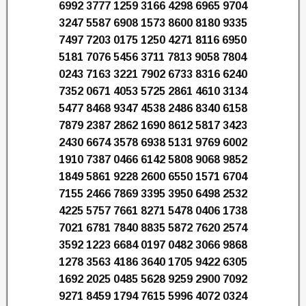
6992 3777 1259 3166 4298 6965 9704
3247 5587 6908 1573 8600 8180 9335
7497 7203 0175 1250 4271 8116 6950
5181 7076 5456 3711 7813 9058 7804
0243 7163 3221 7902 6733 8316 6240
7352 0671 4053 5725 2861 4610 3134
5477 8468 9347 4538 2486 8340 6158
7879 2387 2862 1690 8612 5817 3423
2430 6674 3578 6938 5131 9769 6002
1910 7387 0466 6142 5808 9068 9852
1849 5861 9228 2600 6550 1571 6704
7155 2466 7869 3395 3950 6498 2532
4225 5757 7661 8271 5478 0406 1738
7021 6781 7840 8835 5872 7620 2574
3592 1223 6684 0197 0482 3066 9868
1278 3563 4186 3640 1705 9422 6305
1692 2025 0485 5628 9259 2900 7092
9271 8459 1794 7615 5996 4072 0324