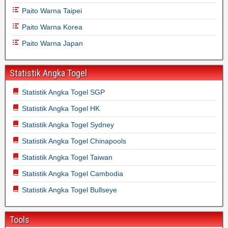
Paito Warna Taipei
Paito Warna Korea
Paito Warna Japan
Statistik Angka Togel
Statistik Angka Togel SGP
Statistik Angka Togel HK
Statistik Angka Togel Sydney
Statistik Angka Togel Chinapools
Statistik Angka Togel Taiwan
Statistik Angka Togel Cambodia
Statistik Angka Togel Bullseye
Tools