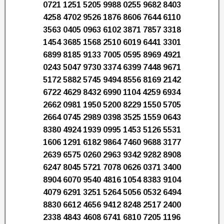
0721 1251 5205 9988 0255 9682 8403
4258 4702 9526 1876 8606 7644 6110
3563 0405 0963 6102 3871 7857 3318
1454 3685 1568 2510 6019 6441 3301
6899 8185 9133 7005 0595 8969 4921
0243 5047 9730 3374 6399 7448 9671
5172 5882 5745 9494 8556 8169 2142
6722 4629 8432 6990 1104 4259 6934
2662 0981 1950 5200 8229 1550 5705
2664 0745 2989 0398 3525 1559 0643
8380 4924 1939 0995 1453 5126 5531
1606 1291 6182 9864 7460 9688 3177
2639 6575 0260 2963 9342 9282 8908
6247 8045 5721 7078 0626 0371 3400
8904 6070 9540 4816 1054 8383 9104
4079 6291 3251 5264 5056 0532 6494
8830 6612 4656 9412 8248 2517 2400
2338 4843 4608 6741 6810 7205 1196