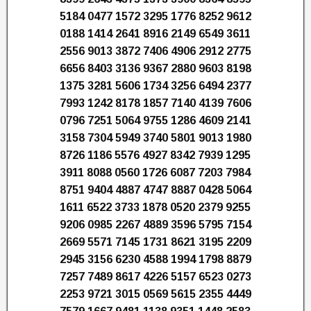
5184 0477 1572 3295 1776 8252 9612
0188 1414 2641 8916 2149 6549 3611
2556 9013 3872 7406 4906 2912 2775
6656 8403 3136 9367 2880 9603 8198
1375 3281 5606 1734 3256 6494 2377
7993 1242 8178 1857 7140 4139 7606
0796 7251 5064 9755 1286 4609 2141
3158 7304 5949 3740 5801 9013 1980
8726 1186 5576 4927 8342 7939 1295
3911 8088 0560 1726 6087 7203 7984
8751 9404 4887 4747 8887 0428 5064
1611 6522 3733 1878 0520 2379 9255
9206 0985 2267 4889 3596 5795 7154
2669 5571 7145 1731 8621 3195 2209
2945 3156 6230 4588 1994 1798 8879
7257 7489 8617 4226 5157 6523 0273
2253 9721 3015 0569 5615 2355 4449