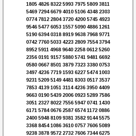
1805 4826 8322 5993 7975 5809 3811
5469 7294 6679 4010 5106 4348 2303
0774 7812 2804 3720 4200 5745 4923
9546 5477 6053 1557 5090 4886 1261
5190 6394 0318 8919 9638 7968 9771
0742 7760 5033 4223 2809 7554 3794
8952 5911 4968 9640 2258 0612 5260
2356 0191 9157 5880 5741 9481 6692
0580 0667 8501 3879 7323 3380 0753
3497 4236 7719 1593 6227 5474 1003
9231 5209 5149 4481 8303 0517 3537
7853 4139 1051 3114 4236 3950 4409
9663 0190 5439 2006 0923 5289 7586
3051 2327 8022 7556 5947 0741 1430
6171 5784 0676 2587 6574 1172 0886
2400 5948 8109 9381 3582 9144 5575
3368 8454 1086 3610 0757 7606 5089
9238 3878 9572 2732 7606 7344 6275