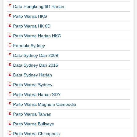
Data Hongkong 6D Harian
Paito Warna HKG
Paito Warna HK 6D
Paito Warna Harian HKG
Formula Sydney
Data Sydney Dari 2009
Data Sydney Dari 2015
Data Sydney Harian
Paito Warna Sydney
Paito Warna Harian SDY
Paito Warna Magnum Cambodia
Paito Warna Taiwan
Paito Warna Bullseye
Paito Warna Chinapools