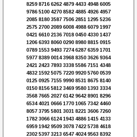
8259 8716 6262 4879 4433 4948 6005
9786 5100 4270 8582 4885 4926 4957
2085 8180 3587 7506 2851 1295 5236
2575 2700 2089 6008 4988 6079 1997
0421 6610 2136 7018 0450 4330 1437
1206 6393 8060 0290 8980 8815 0915
0789 1553 9493 7274 6287 6359 1701
5977 8389 0014 3968 8350 3626 9364
2421 2423 7893 3338 5586 7151 4348
4832 1592 5075 7220 9920 5760 0539
0125 0925 7155 9990 8531 8675 8140
0150 8156 5812 3469 9580 1393 3334
3568 7665 2027 6142 9642 8901 8296
6534 4021 0666 1770 1065 7342 4460
8057 3795 5801 3031 8221 3606 7260
1782 3066 6124 1943 4886 1415 4133
6959 1942 9509 3078 7422 5738 4618
2302 5397 3213 6547 4024 9563 8392