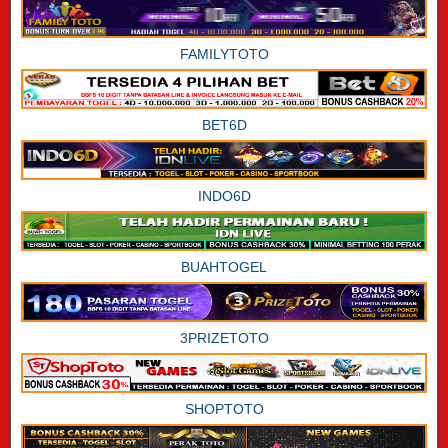
FAMILYTOTO
BET6D
INDO6D
BUAHTOGEL
3PRIZETOTO
SHOPTOTO