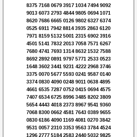
8375 7168 0679 3917 1034 7494 9092
9013 6073 2793 4844 9805 0694 1071
8620 7686 6665 0126 9802 6327 6374
0525 6911 7942 8814 3935 2863 6120
7971 8159 5132 5001 2315 6902 3916
4501 5141 7832 2013 7058 7571 6267
7680 4741 7693 1314 8632 1532 7588
8692 2892 0891 9797 5771 2533 0523
1648 3602 3441 9231 4222 2968 3746
3375 0070 5677 5593 0241 9587 0140
3374 0830 4090 0248 9011 0638 4895
4661 6535 7287 0752 0415 0694 4575
7407 6534 6725 8996 3485 8202 3809
5654 4443 4018 2373 8967 9541 9360
7068 8300 0662 4581 7643 0389 9655
0830 6186 4090 1169 4081 0270 3842
9531 0057 2310 3353 9563 3784 4524
1296 2777 5184 2583 2440 5032 9825