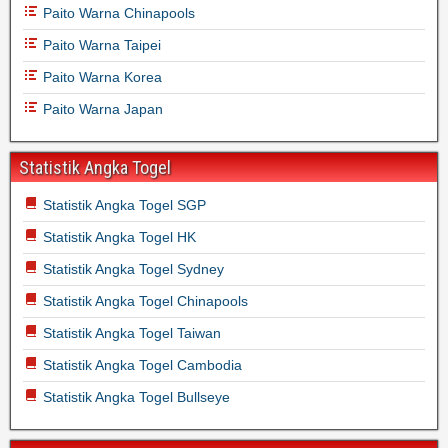
Paito Warna Chinapools
Paito Warna Taipei
Paito Warna Korea
Paito Warna Japan
Statistik Angka Togel
Statistik Angka Togel SGP
Statistik Angka Togel HK
Statistik Angka Togel Sydney
Statistik Angka Togel Chinapools
Statistik Angka Togel Taiwan
Statistik Angka Togel Cambodia
Statistik Angka Togel Bullseye