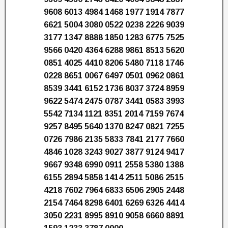
9608 6013 4984 1468 1977 1914 7877
6621 5004 3080 0522 0238 2226 9039
3177 1347 8888 1850 1283 6775 7525
9566 0420 4364 6288 9861 8513 5620
0851 4025 4410 8206 5480 7118 1746
0228 8651 0067 6497 0501 0962 0861
8539 3441 6152 1736 8037 3724 8959
9622 5474 2475 0787 3441 0583 3993
5542 7134 1121 8351 2014 7159 7674
9257 8495 5640 1370 8247 0821 7255
0726 7986 2135 5833 7841 2177 7660
4846 1028 3243 9027 3877 9124 9417
9667 9348 6990 0911 2558 5380 1388
6155 2894 5858 1414 2511 5086 2515
4218 7602 7964 6833 6506 2905 2448
2154 7464 8298 6401 6269 6326 4414
3050 2231 8995 8910 9058 6660 8891