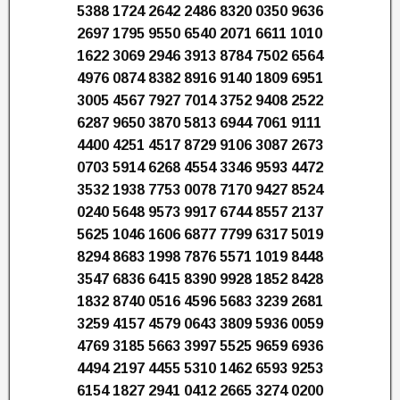
5388 1724 2642 2486 8320 0350 9636
2697 1795 9550 6540 2071 6611 1010
1622 3069 2946 3913 8784 7502 6564
4976 0874 8382 8916 9140 1809 6951
3005 4567 7927 7014 3752 9408 2522
6287 9650 3870 5813 6944 7061 9111
4400 4251 4517 8729 9106 3087 2673
0703 5914 6268 4554 3346 9593 4472
3532 1938 7753 0078 7170 9427 8524
0240 5648 9573 9917 6744 8557 2137
5625 1046 1606 6877 7799 6317 5019
8294 8683 1998 7876 5571 1019 8448
3547 6836 6415 8390 9928 1852 8428
1832 8740 0516 4596 5683 3239 2681
3259 4157 4579 0643 3809 5936 0059
4769 3185 5663 3997 5525 9659 6936
4494 2197 4455 5310 1462 6593 9253
6154 1827 2941 0412 2665 3274 0200