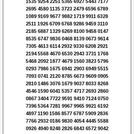
1535 9254 2251 5365 6927 5443 7177
2695 4580 1135 3723 2479 6596 6789
1089 9169 9677 9882 1719 9911 6328
2511 1926 6709 6768 9286 9459 3110
2185 6887 1329 6269 8100 9458 0147
8535 6747 9836 0468 8139 0673 9614
7305 4613 6114 2932 9330 6208 2921
2194 5568 4670 6530 2943 3731 1768
5468 2092 1877 4679 1560 3823 5796
0293 7986 1675 6941 2903 6949 5515
7093 0741 2120 8785 6673 9609 0905
2810 1486 3076 1679 9037 8033 8268
4546 1590 6041 5357 4717 2693 2860
0867 3404 7722 9591 9410 7124 0750
7396 5364 7281 9967 9965 9921 6192
4897 1190 1586 8577 6787 5909 2836
7766 2932 0186 9830 4054 4445 5588
0926 4940 8248 2826 6843 6572 9042