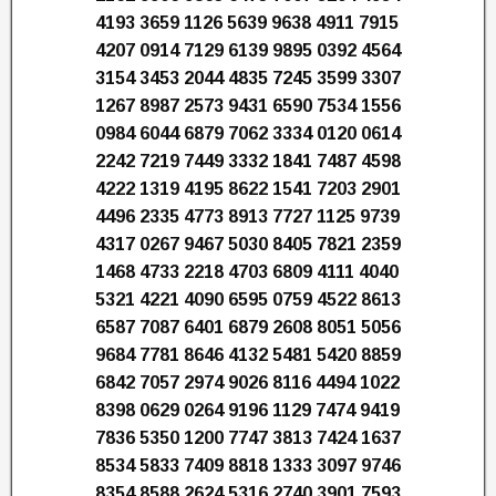
4193 3659 1126 5639 9638 4911 7915
4207 0914 7129 6139 9895 0392 4564
3154 3453 2044 4835 7245 3599 3307
1267 8987 2573 9431 6590 7534 1556
0984 6044 6879 7062 3334 0120 0614
2242 7219 7449 3332 1841 7487 4598
4222 1319 4195 8622 1541 7203 2901
4496 2335 4773 8913 7727 1125 9739
4317 0267 9467 5030 8405 7821 2359
1468 4733 2218 4703 6809 4111 4040
5321 4221 4090 6595 0759 4522 8613
6587 7087 6401 6879 2608 8051 5056
9684 7781 8646 4132 5481 5420 8859
6842 7057 2974 9026 8116 4494 1022
8398 0629 0264 9196 1129 7474 9419
7836 5350 1200 7747 3813 7424 1637
8534 5833 7409 8818 1333 3097 9746
8354 8588 2624 5316 2740 3901 7593