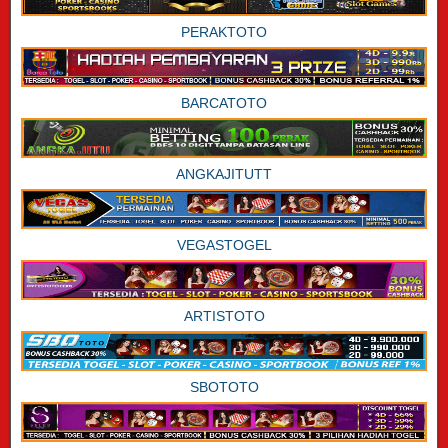
PERAKTOTO
BARCATOTO
ANGKAJITUTT
VEGASTOGEL
ARTISTOTO
SBOTOTO