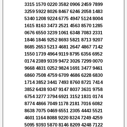
3315 1570 0220 3582 0906 2459 7899
3259 5922 8026 8467 6246 2058 1483
5340 1208 9224 6775 4947 5124 8004
1615 8163 3473 2521 4563 8570 1285
0676 6550 3239 1061 6348 7083 2331
1846 1846 9252 8693 5821 8713 9207
8685 2653 5213 4681 2647 4867 7142
1550 1739 4964 9119 8795 6356 6952
0174 2389 9339 9472 3026 7299 0070
9668 4831 0252 9824 1691 3477 9461
6860 7508 4759 6709 4686 6228 6830
1714 3852 3441 7493 8760 8721 7414
3852 6438 9347 9147 8037 3631 9758
6754 3277 3794 6921 3152 1831 0174
8774 4866 7049 1178 2181 7016 6082
8638 7075 0469 6551 2305 4443 5521
4601 1164 8088 9220 8324 7249 4259
5095 9393 5870 8146 8209 4248 7122