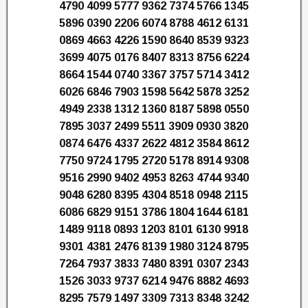
4790 4099 5777 9362 7374 5766 1345
5896 0390 2206 6074 8788 4612 6131
0869 4663 4226 1590 8640 8539 9323
3699 4075 0176 8407 8313 8756 6224
8664 1544 0740 3367 3757 5714 3412
6026 6846 7903 1598 5642 5878 3252
4949 2338 1312 1360 8187 5898 0550
7895 3037 2499 5511 3909 0930 3820
0874 6476 4337 2622 4812 3584 8612
7750 9724 1795 2720 5178 8914 9308
9516 2990 9402 4953 8263 4744 9340
9048 6280 8395 4304 8518 0948 2115
6086 6829 9151 3786 1804 1644 6181
1489 9118 0893 1203 8101 6130 9918
9301 4381 2476 8139 1980 3124 8795
7264 7937 3833 7480 8391 0307 2343
1526 3033 9737 6214 9476 8882 4693
8295 7579 1497 3309 7313 8348 3242