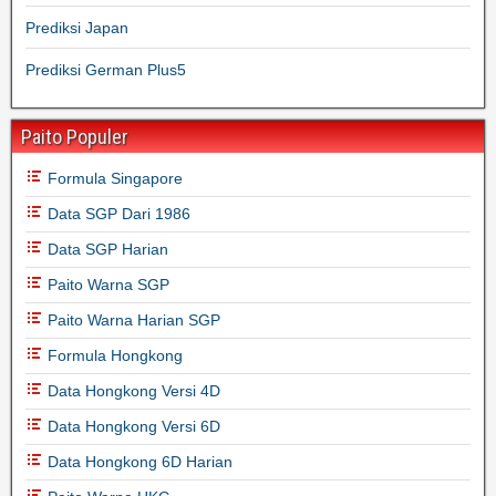
Prediksi Japan
Prediksi German Plus5
Paito Populer
Formula Singapore
Data SGP Dari 1986
Data SGP Harian
Paito Warna SGP
Paito Warna Harian SGP
Formula Hongkong
Data Hongkong Versi 4D
Data Hongkong Versi 6D
Data Hongkong 6D Harian