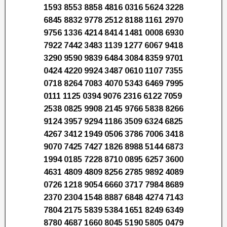
1593 8553 8858 4816 0316 5624 3228
6845 8832 9778 2512 8188 1161 2970
9756 1336 4214 8414 1481 0008 6930
7922 7442 3483 1139 1277 6067 9418
3290 9590 9839 6484 3084 8359 9701
0424 4220 9924 3487 0610 1107 7355
0718 8264 7083 4070 5343 6469 7995
0111 1125 0394 9076 2316 6122 7059
2538 0825 9908 2145 9766 5838 8266
9124 3957 9294 1186 3509 6324 6825
4267 3412 1949 0506 3786 7006 3418
9070 7425 7427 1826 8988 5144 6873
1994 0185 7228 8710 0895 6257 3600
4631 4809 4809 8256 2785 9892 4089
0726 1218 9054 6660 3717 7984 8689
2370 2304 1548 8887 6848 4274 7143
7804 2175 5839 5384 1651 8249 6349
8780 4687 1660 8045 5190 5805 0479