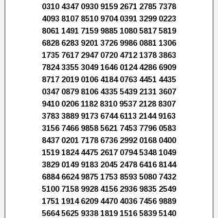
0310 4347 0930 9159 2671 2785 7378
4093 8107 8510 9704 0391 3299 0223
8061 1491 7159 9885 1080 5817 5819
6828 6283 9201 3726 9986 0881 1306
1735 7617 2947 0720 4712 1378 3863
7824 3355 3049 1646 0124 4286 6909
8717 2019 0106 4184 0763 4451 4435
0347 0879 8106 4335 5439 2131 3607
9410 0206 1182 8310 9537 2128 8307
3783 3889 9173 6744 6113 2144 9163
3156 7466 9858 5621 7453 7796 0583
8437 0201 7178 6736 2992 0168 0400
1519 1824 4475 2617 0794 5348 1049
3829 0149 9183 2045 2478 6416 8144
6884 6624 9875 1753 8593 5080 7432
5100 7158 9928 4156 2936 9835 2549
1751 1914 6209 4470 4036 7456 9889
5664 5625 9338 1819 1516 5839 5140