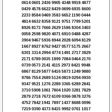
0614 0601 2436 9905 4348 9918 4877
0439 4578 6622 8439 0699 6935 8600
2233 8584 0469 3583 6652 1190 0444
4814 6632 8358 9121 9751 7799 5201
8926 8173 7666 2629 1586 8304 3403
0058 2598 9820 4071 6910 0488 4287
3904 9467 5936 8944 2028 6094 8129
1667 8927 8762 9427 0577 5175 2667
6301 3314 2994 4774 1491 2717 3829
2171 6789 0035 1899 7084 0464 2170
0739 0573 2141 4115 2973 8421 9948
6867 8129 5877 6416 5873 1249 9880
9786 7554 2689 5124 0819 0294 0930
9347 9521 1276 2289 3365 6289 2841
3710 5908 1061 7804 1020 3281 7829
2879 2718 7672 6109 0366 0878 3276
4752 7842 1941 7897 1437 8688 0096
7219 0390 4373 8415 9992 0761 1017