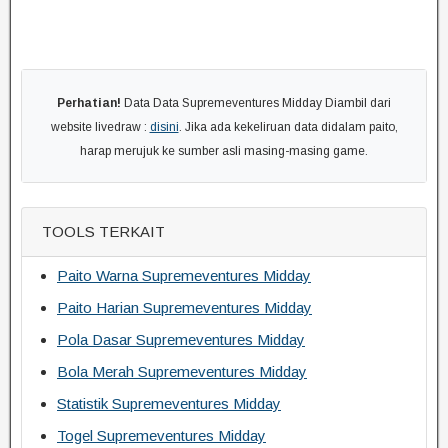
Perhatian!
Data Data Supremeventures Midday Diambil dari
website livedraw :
disini
. Jika ada kekeliruan data didalam paito,
harap merujuk ke sumber asli masing-masing game.
TOOLS TERKAIT
Paito Warna Supremeventures Midday
Paito Harian Supremeventures Midday
Pola Dasar Supremeventures Midday
Bola Merah Supremeventures Midday
Statistik Supremeventures Midday
Togel Supremeventures Midday