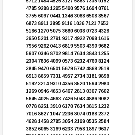
5712 1484 4526 3127 5863 7335 0152
4785 9288 1295 5490 9576 1694 0761
3755 6097 0441 1346 3068 6508 8567
6873 8911 3895 9116 1036 7121 7653
5186 1270 5075 3680 6038 0723 4328
3950 5201 2791 9317 4922 7098 1616
7956 9262 0413 6819 5503 4390 9682
5907 0346 8702 9814 7634 3843 1255
2304 7836 4099 0573 6232 4760 8124
3845 9470 6501 5679 5742 4868 2519
6913 8659 7331 4957 2734 3181 9898
5192 3214 9310 4356 8520 1594 2980
1269 0946 4653 6467 2813 0307 7602
5645 4025 4663 7426 5043 4886 9082
0778 8251 3910 6170 7634 3815 1232
7016 8627 1047 2236 8074 0188 2372
4628 1458 2785 3054 2199 0535 2584
3852 6065 3169 6233 7958 1897 9637