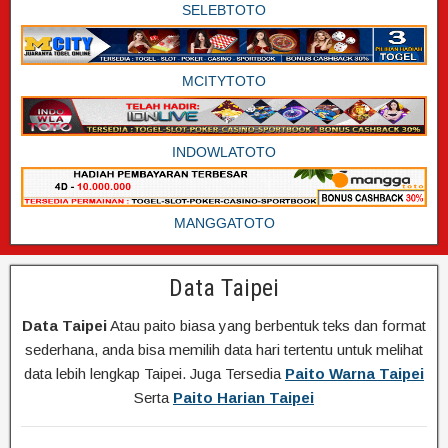
SELEBTOTO
MCITYTOTO
INDOWLATOTO
MANGGATOTO
Data Taipei
Data Taipei
Atau paito biasa yang berbentuk teks dan format
sederhana, anda bisa memilih data hari tertentu untuk melihat
data lebih lengkap Taipei. Juga Tersedia
Paito Warna Taipei
Serta
Paito Harian Taipei