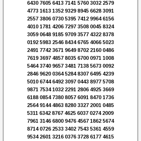
6430 7605 6413 7141 5760 3032 2579
4773 1613 1352 9329 8945 6628 3091
2557 3806 0730 5395 7412 9964 6156
4010 1781 4206 7297 3508 0045 8324
3059 0648 9185 9709 3577 4322 8378
0192 5983 2546 8434 6765 4066 5023
2491 7742 3671 9649 8702 2160 0486
7619 3697 4857 8035 6700 0971 1008
5464 3740 9657 3481 7138 5673 0092
2846 9620 0364 5284 8307 6495 4239
5010 6744 6492 3097 0443 8977 5708
9871 7534 1032 2291 2806 4925 3669
6188 0854 7380 8057 6091 8470 1736
2564 9144 4863 8280 3327 2001 0485
5311 6342 8767 4625 6037 0274 2009
7961 3146 6800 9476 4567 1862 5674
8714 0726 2533 3402 7543 5361 4559
9534 2601 3216 0376 3728 6177 4615