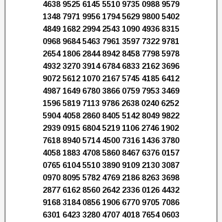
4638 9525 6145 5510 9735 0988 9579
1348 7971 9956 1794 5629 9800 5402
4849 1682 2994 2543 1090 4936 8315
0968 9684 5463 7961 3597 7322 9781
2654 1806 2844 8942 8458 7798 5978
4932 3270 3914 6784 6833 2162 3696
9072 5612 1070 2167 5745 4185 6412
4987 1649 6780 3866 0759 7953 3469
1596 5819 7113 9786 2638 0240 6252
5904 4058 2860 8405 5142 8049 9822
2939 0915 6804 5219 1106 2746 1902
7618 8940 5714 4500 7316 1436 3780
4058 1883 4708 5860 8467 6376 0157
0765 6104 5510 3890 9109 2130 3087
0970 8095 5782 4769 2186 8263 3698
2877 6162 8560 2642 2336 0126 4432
9168 3184 0856 1906 6770 9705 7086
6301 6423 3280 4707 4018 7654 0603