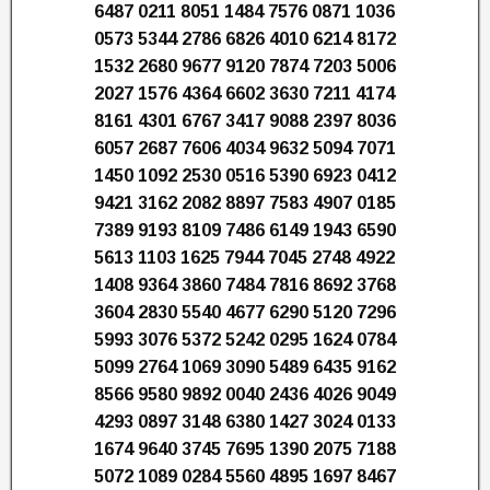
6487 0211 8051 1484 7576 0871 1036
0573 5344 2786 6826 4010 6214 8172
1532 2680 9677 9120 7874 7203 5006
2027 1576 4364 6602 3630 7211 4174
8161 4301 6767 3417 9088 2397 8036
6057 2687 7606 4034 9632 5094 7071
1450 1092 2530 0516 5390 6923 0412
9421 3162 2082 8897 7583 4907 0185
7389 9193 8109 7486 6149 1943 6590
5613 1103 1625 7944 7045 2748 4922
1408 9364 3860 7484 7816 8692 3768
3604 2830 5540 4677 6290 5120 7296
5993 3076 5372 5242 0295 1624 0784
5099 2764 1069 3090 5489 6435 9162
8566 9580 9892 0040 2436 4026 9049
4293 0897 3148 6380 1427 3024 0133
1674 9640 3745 7695 1390 2075 7188
5072 1089 0284 5560 4895 1697 8467