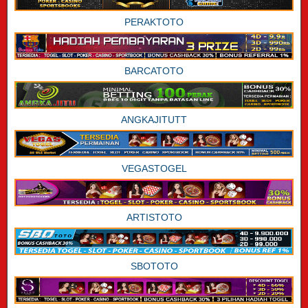
PERAKTOTO
BARCATOTO
ANGKAJITUTT
VEGASTOGEL
ARTISTOTO
SBOTOTO