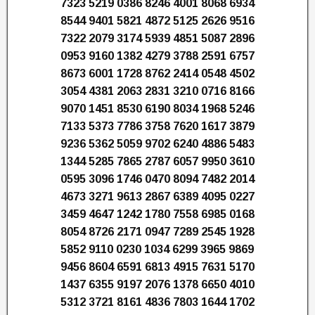
7323 5219 0386 8246 4001 8068 6934
8544 9401 5821 4872 5125 2626 9516
7322 2079 3174 5939 4851 5087 2896
0953 9160 1382 4279 3788 2591 6757
8673 6001 1728 8762 2414 0548 4502
3054 4381 2063 2831 3210 0716 8166
9070 1451 8530 6190 8034 1968 5246
7133 5373 7786 3758 7620 1617 3879
9236 5362 5059 9702 6240 4886 5483
1344 5285 7865 2787 6057 9950 3610
0595 3096 1746 0470 8094 7482 2014
4673 3271 9613 2867 6389 4095 0227
3459 4647 1242 1780 7558 6985 0168
8054 8726 2171 0947 7289 2545 1928
5852 9110 0230 1034 6299 3965 9869
9456 8604 6591 6813 4915 7631 5170
1437 6355 9197 2076 1378 6650 4010
5312 3721 8161 4836 7803 1644 1702