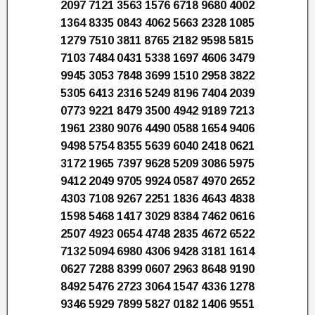
2097 7121 3563 1576 6718 9680 4002
1364 8335 0843 4062 5663 2328 1085
1279 7510 3811 8765 2182 9598 5815
7103 7484 0431 5338 1697 4606 3479
9945 3053 7848 3699 1510 2958 3822
5305 6413 2316 5249 8196 7404 2039
0773 9221 8479 3500 4942 9189 7213
1961 2380 9076 4490 0588 1654 9406
9498 5754 8355 5639 6040 2418 0621
3172 1965 7397 9628 5209 3086 5975
9412 2049 9705 9924 0587 4970 2652
4303 7108 9267 2251 1836 4643 4838
1598 5468 1417 3029 8384 7462 0616
2507 4923 0654 4748 2835 4672 6522
7132 5094 6980 4306 9428 3181 1614
0627 7288 8399 0607 2963 8648 9190
8492 5476 2723 3064 1547 4336 1278
9346 5929 7899 5827 0182 1406 9551