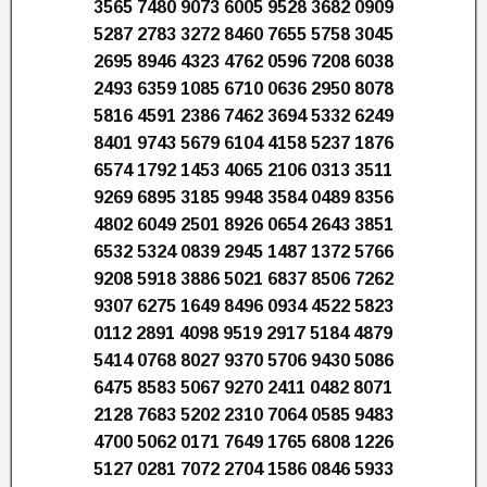
3565 7480 9073 6005 9528 3682 0909
5287 2783 3272 8460 7655 5758 3045
2695 8946 4323 4762 0596 7208 6038
2493 6359 1085 6710 0636 2950 8078
5816 4591 2386 7462 3694 5332 6249
8401 9743 5679 6104 4158 5237 1876
6574 1792 1453 4065 2106 0313 3511
9269 6895 3185 9948 3584 0489 8356
4802 6049 2501 8926 0654 2643 3851
6532 5324 0839 2945 1487 1372 5766
9208 5918 3886 5021 6837 8506 7262
9307 6275 1649 8496 0934 4522 5823
0112 2891 4098 9519 2917 5184 4879
5414 0768 8027 9370 5706 9430 5086
6475 8583 5067 9270 2411 0482 8071
2128 7683 5202 2310 7064 0585 9483
4700 5062 0171 7649 1765 6808 1226
5127 0281 7072 2704 1586 0846 5933