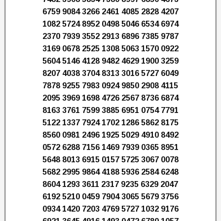
6759 9084 3266 2461 4085 2828 4207
1082 5724 8952 0498 5046 6534 6974
2370 7939 3552 2913 6896 7385 9787
3169 0678 2525 1308 5063 1570 0922
5604 5146 4128 9482 4629 1900 3259
8207 4038 3704 8313 3016 5727 6049
7878 9255 7983 0924 9850 2908 4115
2095 3969 1698 4726 2567 8736 6874
8163 3761 7599 3885 6951 0754 7791
5122 1337 7924 1702 1286 5862 8175
8560 0981 2496 1925 5029 4910 8492
0572 6288 7156 1469 7939 0365 8951
5648 8013 6915 0157 5725 3067 0078
5682 2995 9864 4188 5936 2584 6248
8604 1293 3611 2317 9235 6329 2047
6192 5210 0459 7904 3065 5679 3756
0934 1420 7203 4769 5727 1032 9176