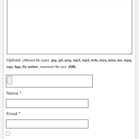
Upload
(Allowed file types:
jpg, gif, png, mp3, mp4, m4v, mov, wmv, avi, mpg,
ogv, 3gp, flv, webm
, maximum file size:
2MB.
Nama
*
Email
*