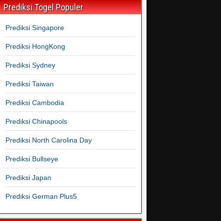
Prediksi Togel Populer
Prediksi Singapore
Prediksi HongKong
Prediksi Sydney
Prediksi Taiwan
Prediksi Cambodia
Prediksi Chinapools
Prediksi North Carolina Day
Prediksi Bullseye
Prediksi Japan
Prediksi German Plus5