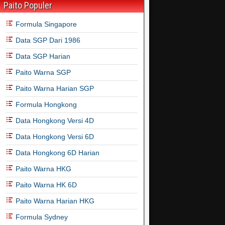
Paito Populer
Formula Singapore
Data SGP Dari 1986
Data SGP Harian
Paito Warna SGP
Paito Warna Harian SGP
Formula Hongkong
Data Hongkong Versi 4D
Data Hongkong Versi 6D
Data Hongkong 6D Harian
Paito Warna HKG
Paito Warna HK 6D
Paito Warna Harian HKG
Formula Sydney