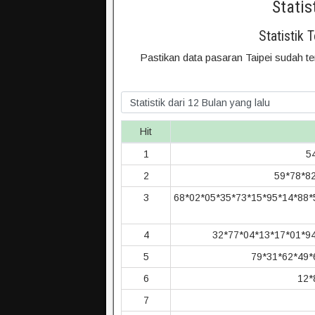
Statis
Statistik 
Pastikan data pasaran Taipei sudah ter
Hit
1
5
2
59*78*8
3
68*02*05*35*73*15*95*14*88*
4
32*77*04*13*17*01*9
5
79*31*62*49*
6
12*
7