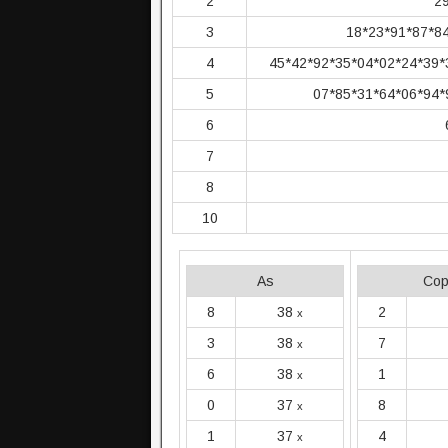
2
2
3
18*23*91*87*8
4
45*42*92*35*04*02*24*39*
5
07*85*31*64*06*94*
6
7
8
10
As
Co
8
38
2
x
3
38
7
x
6
38
1
x
0
37
8
x
1
37
4
x