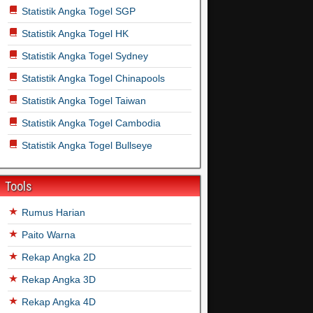
Statistik Angka Togel SGP
Statistik Angka Togel HK
Statistik Angka Togel Sydney
Statistik Angka Togel Chinapools
Statistik Angka Togel Taiwan
Statistik Angka Togel Cambodia
Statistik Angka Togel Bullseye
Tools
Rumus Harian
Paito Warna
Rekap Angka 2D
Rekap Angka 3D
Rekap Angka 4D