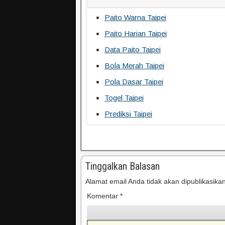
Paito Warna Taipei
Paito Harian Taipei
Data Paito Taipei
Bola Merah Taipei
Pola Dasar Taipei
Togel Taipei
Prediksi Taipei
Tinggalkan Balasan
Alamat email Anda tidak akan dipublikasikan
Komentar
*