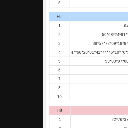
8
Hit
1
0
2
50*68*24*91*
3
38*57*78*09*18*8
4
47*60*20*01*41*74*46*10*70*
5
53*83*97*0
6
7
8
10
Hit
1
22*76*3