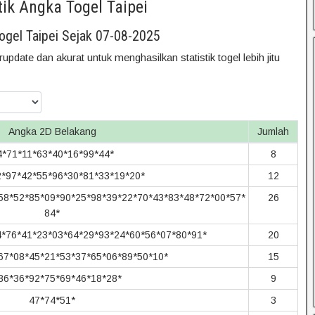
tik Angka Togel Taipei
Togel Taipei Sejak 07-08-2025
update dan akurat untuk menghasilkan statistik togel lebih jitu
Angka 2D Belakang
Jumlah
4*71*11*63*40*16*99*44*
8
2*97*42*55*96*30*81*33*19*20*
12
58*52*85*09*90*25*98*39*22*70*43*83*48*72*00*57*
26
84*
4*76*41*23*03*64*29*93*24*60*56*07*80*91*
20
67*08*45*21*53*37*65*06*89*50*10*
15
86*36*92*75*69*46*18*28*
9
47*74*51*
3