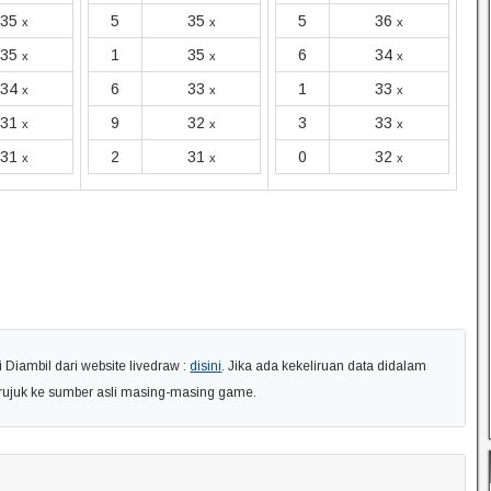
35
5
35
5
36
x
x
x
35
1
35
6
34
x
x
x
34
6
33
1
33
x
x
x
31
9
32
3
33
x
x
x
31
2
31
0
32
x
x
x
i Diambil dari website livedraw :
disini
. Jika ada kekeliruan data didalam
erujuk ke sumber asli masing-masing game.