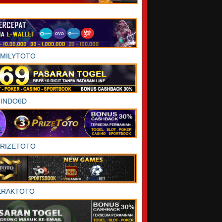
AMILYTOTO
INDO6D
PRIZETOTO
ERAKTOTO