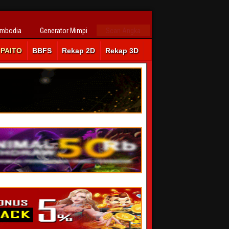
ambodia
Generator Mimpi
Scan Angka
PAITO
BBFS
Rekap 2D
Rekap 3D