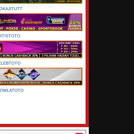
GKAJITUTT
RTISTOTO
ELEBTOTO
DOWLATOTO