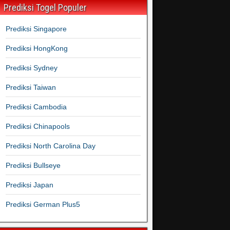
Prediksi Togel Populer
Prediksi Singapore
Prediksi HongKong
Prediksi Sydney
Prediksi Taiwan
Prediksi Cambodia
Prediksi Chinapools
Prediksi North Carolina Day
Prediksi Bullseye
Prediksi Japan
Prediksi German Plus5