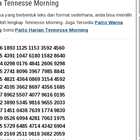
a Tennesse Morning
sa yang berbentuk teks dan format sederhana, anda bisa memilih
 lebih lengkap Tennesse Morning. Juga Tersedia
Paito Warna
g
Serta
Paito Harian Tennesse Morning
6 1893 1125 1153 3592 4560
5 4391 1047 6180 1582 8640
4 0298 0176 4841 2606 9298
5 2741 8096 3967 7985 8841
5 4821 4364 0869 3154 4592
2 4105 3662 8697 4356 1685
7 8962 5507 4077 9616 0195
2 3890 5345 9816 9655 2033
7 1451 0438 7639 1774 9830
9 0526 6994 4281 7063 1975
5 5729 6485 4714 4342 6904
0 2169 2511 0818 3682 2059