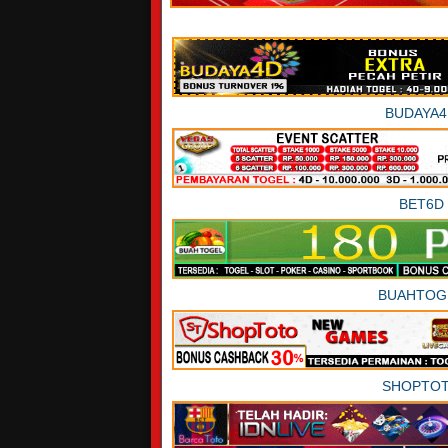
BUDAYA4
BET6D
BUAHTOG
SHOPTO