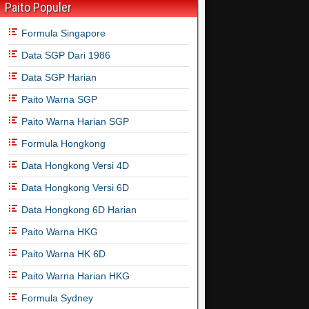
Paito Populer
Formula Singapore
Data SGP Dari 1986
Data SGP Harian
Paito Warna SGP
Paito Warna Harian SGP
Formula Hongkong
Data Hongkong Versi 4D
Data Hongkong Versi 6D
Data Hongkong 6D Harian
Paito Warna HKG
Paito Warna HK 6D
Paito Warna Harian HKG
Formula Sydney