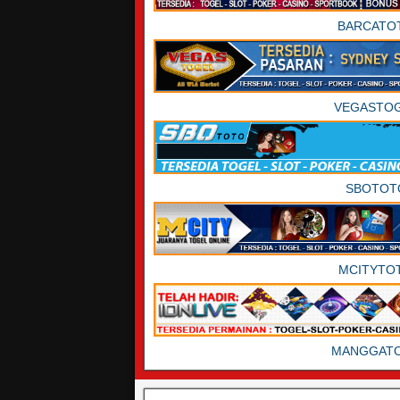
BARCATO
VEGASTO
SBOTOT
MCITYTO
MANGGAT