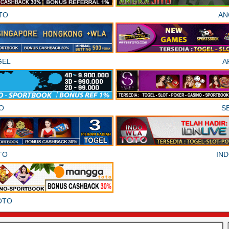
TO
AN
GEL
A
O
S
TO
IN
OTO