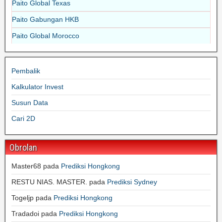
Paito Global Texas
Paito Gabungan HKB
Paito Global Morocco
Pembalik
Kalkulator Invest
Susun Data
Cari 2D
Obrolan
Master68
pada
Prediksi Hongkong
RESTU NIAS. MASTER.
pada
Prediksi Sydney
Togeljp
pada
Prediksi Hongkong
Tradadoi
pada
Prediksi Hongkong