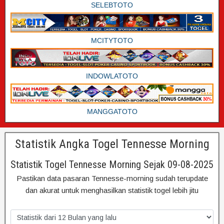
SELEBTOTO
MCITYTOTO
INDOWLATOTO
MANGGATOTO
Statistik Angka Togel Tennesse Morning
Statistik Togel Tennesse Morning Sejak 09-08-2025
Pastikan data pasaran Tennesse-morning sudah terupdate
dan akurat untuk menghasilkan statistik togel lebih jitu