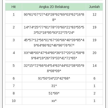
Hit
Angka 2D Belakang
Jumlah
1
90*61*07*27*43*28*92*69*03*62*16*8
12
8*
2
14*74*25*77*81*78*70*60*21*83*55*5
19
3*52*18*95*93*22*75*24*
3
45*57*12*56*01*67*30*06*40*39*85*4
19
9*64*86*82*46*96*76*97*
4
XX*48*00*47*94*80*36*37*20*11*58*8
20
9*84*19*26*79*33*41*71*65*
5
32*15*72*66*04*54*63*44*02*38*05*9
14
8*08*09*
6
91*50*34*23*42*68*
6
7
31*
1
8
51*99*
2
10
xx*
1