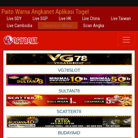
Paito Warna Angkanet Aplikasi Togel
Live SDY
Live SGP
Live HK
Live China
Live Taiwan
Live Cambodia
Generator Mimpi
Scan Angka
VG78SLOT
SULTAN78
SCATTER78
BUDAYA4D