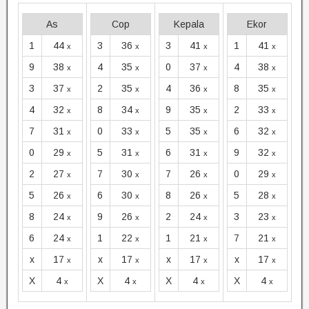
As
Cop
Kepala
Ekor
1
44
3
36
3
41
1
41
x
x
x
x
9
38
4
35
0
37
4
38
x
x
x
x
3
37
2
35
4
36
8
35
x
x
x
x
4
32
8
34
9
35
2
33
x
x
x
x
7
31
0
33
5
35
6
32
x
x
x
x
0
29
5
31
6
31
9
32
x
x
x
x
2
27
7
30
7
26
0
29
x
x
x
x
5
26
6
30
8
26
5
28
x
x
x
x
8
24
9
26
2
24
3
23
x
x
x
x
6
24
1
22
1
21
7
21
x
x
x
x
x
17
x
17
x
17
x
17
x
x
x
x
X
4
X
4
X
4
X
4
x
x
x
x