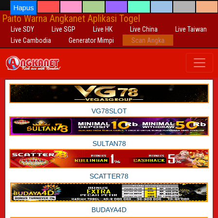
Hapus
Paito Warna Angkanet Aplikasi Togel
Live SDY
Live SGP
Live HK
Live China
Live Taiwan
Live Cambodia
Generator Mimpi
Scan Angka
VG78SLOT
SULTAN78
SCATTER78
BUDAYA4D