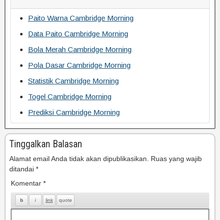
Paito Warna Cambridge Morning
Data Paito Cambridge Morning
Bola Merah Cambridge Morning
Pola Dasar Cambridge Morning
Statistik Cambridge Morning
Togel Cambridge Morning
Prediksi Cambridge Morning
Tinggalkan Balasan
Alamat email Anda tidak akan dipublikasikan.
Ruas yang wajib
ditandai
*
Komentar
*