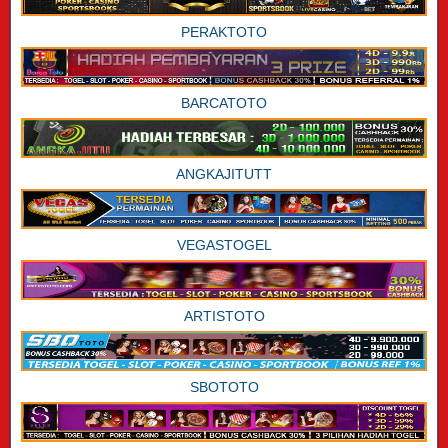
PERAKTOTO
BARCATOTO
ANGKAJITUTT
VEGASTOGEL
ARTISTOTO
SBOTOTO