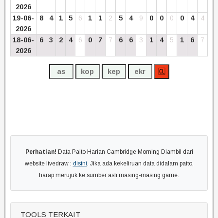
2026
19-06-
8
4
1
5
6
1
1
2
5
4
9
0
0
0
0
4
4
2026
18-06-
6
3
2
4
6
0
7
7
6
6
3
1
4
5
1
6
7
2026
Perhatian!
Data Paito Harian Cambridge Morning Diambil dari
website livedraw :
disini
. Jika ada kekeliruan data didalam paito,
harap merujuk ke sumber asli masing-masing game.
TOOLS TERKAIT