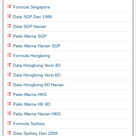
Formula Singapore
Data SGP Dari 1986
Data SGP Harian
Paito Warna SGP
Paito Warna Harian SGP
Formula Hongkong
Data Hongkong Versi 4D
Data Hongkong Versi 6D
Data Hongkong 6D Harian
Paito Warna HKG
Paito Warna HK 6D
Paito Warna Harian HKG
Formula Sydney
Data Sydney Dari 2009