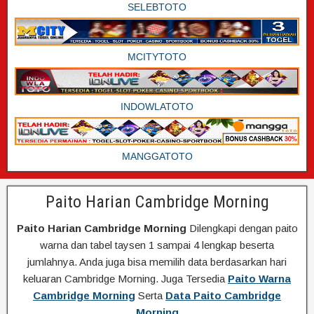
SELEBTOTO
MCITYTOTO
INDOWLATOTO
MANGGATOTO
Paito Harian Cambridge Morning
Paito Harian Cambridge Morning
Dilengkapi dengan paito
warna dan tabel taysen 1 sampai 4 lengkap beserta
jumlahnya. Anda juga bisa memilih data berdasarkan hari
keluaran Cambridge Morning. Juga Tersedia
Paito Warna
Cambridge Morning
Serta
Data Paito Cambridge
Morning