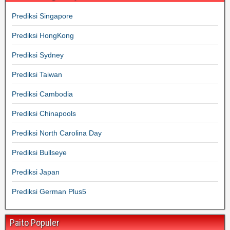
Prediksi Singapore
Prediksi HongKong
Prediksi Sydney
Prediksi Taiwan
Prediksi Cambodia
Prediksi Chinapools
Prediksi North Carolina Day
Prediksi Bullseye
Prediksi Japan
Prediksi German Plus5
Paito Populer