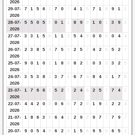
2026
29-07-
7
1
5
6
2
7
0
7
4
1
5
7
1
8
9
1
1
2026
28-07-
5
5
0
5
5
0
1
1
8
9
8
1
0
1
3
9
3
2026
27-07-
3
3
1
5
6
1
1
2
5
4
9
0
0
0
0
4
4
2026
26-07-
2
3
8
5
4
7
5
3
2
5
7
4
2
6
5
2
7
2026
25-07-
9
0
1
0
1
1
8
9
8
2
1
0
3
3
3
2
5
2026
24-07-
3
5
3
8
2
3
7
1
6
7
4
8
4
3
1
7
8
2026
23-07-
1
7
6
6
3
5
2
7
2
4
6
2
5
7
7
4
2
2026
22-07-
4
4
2
0
2
0
6
6
7
2
9
1
9
1
2
2
4
2026
21-07-
1
8
6
3
9
6
4
1
2
9
2
9
7
7
7
9
7
2026
20-07-
9
0
5
4
9
6
2
8
1
5
6
9
5
5
6
5
2