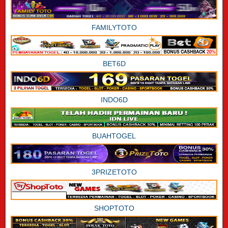
FAMILYTOTO
BET6D
INDO6D
BUAHTOGEL
3PRIZETOTO
SHOPTOTO