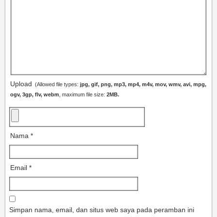
Upload
(Allowed file types:
jpg, gif, png, mp3, mp4, m4v, mov, wmv, avi, mpg,
ogv, 3gp, flv, webm
, maximum file size:
2MB.
Nama
*
Email
*
Simpan nama, email, dan situs web saya pada peramban ini