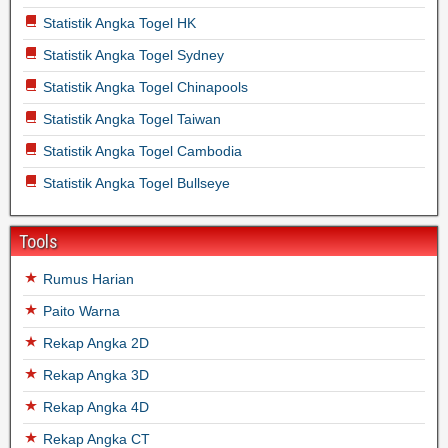
Statistik Angka Togel HK
Statistik Angka Togel Sydney
Statistik Angka Togel Chinapools
Statistik Angka Togel Taiwan
Statistik Angka Togel Cambodia
Statistik Angka Togel Bullseye
Tools
Rumus Harian
Paito Warna
Rekap Angka 2D
Rekap Angka 3D
Rekap Angka 4D
Rekap Angka CT