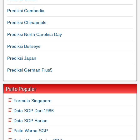
Prediksi Cambodia
Prediksi Chinapools
Prediksi North Carolina Day
Prediksi Bullseye
Prediksi Japan
Prediksi German Plus5
Paito Populer
Formula Singapore
Data SGP Dari 1986
Data SGP Harian
Paito Warna SGP