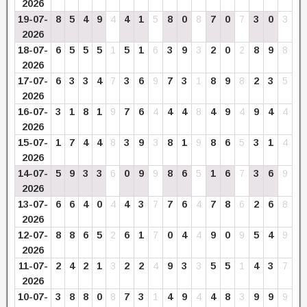
2026
19-07-
8
5
4
9
4
4
1
5
8
0
8
7
0
7
3
0
3
2026
18-07-
6
5
5
5
1
5
1
6
3
9
3
2
0
2
8
9
8
2026
17-07-
6
3
3
4
7
3
6
9
7
3
1
8
9
8
2
3
5
2026
16-07-
3
1
8
1
9
7
6
4
4
4
8
4
9
4
9
4
4
2026
15-07-
1
7
4
4
8
3
9
3
8
1
9
8
6
5
3
1
4
2026
14-07-
5
9
3
3
6
0
9
9
8
6
5
1
6
7
3
6
9
2026
13-07-
6
6
4
0
4
4
3
7
7
6
4
7
8
6
2
6
8
2026
12-07-
8
8
6
5
2
6
1
7
0
4
4
9
0
9
5
4
9
2026
11-07-
2
4
2
1
3
2
2
4
9
3
3
5
5
1
4
3
7
2026
10-07-
3
8
8
0
8
7
3
1
4
9
4
4
8
3
9
9
9