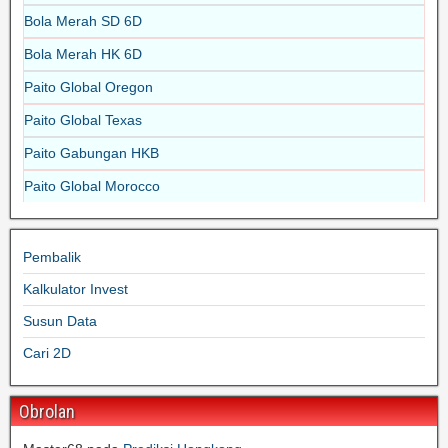
Bola Merah SD 6D
Bola Merah HK 6D
Paito Global Oregon
Paito Global Texas
Paito Gabungan HKB
Paito Global Morocco
Pembalik
Kalkulator Invest
Susun Data
Cari 2D
Obrolan