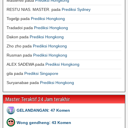
Master68
pada
Prediksi Hongkong
RESTU NIAS. MASTER.
pada
Prediksi Sydney
Togeljp
pada
Prediksi Hongkong
Tradadoi
pada
Prediksi Hongkong
Dakon
pada
Prediksi Hongkong
Zho zho
pada
Prediksi Hongkong
Rusman
pada
Prediksi Hongkong
ALEX SADEWA
pada
Prediksi Hongkong
gila
pada
Prediksi Singapore
Suryanabae
pada
Prediksi Hongkong
Master Teraktif 24 Jam terakhir
GELANDANGAN: 47 Komen
Wong gendheng: 43 Komen