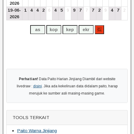
2026
19-06-
1
4
4
2
6
4
5
9
9
7
7
7
2
9
4
7
2
2026
Perhatian!
Data Paito Harian Jinjiang Diambil dari website
livedraw :
disini
. Jika ada kekeliruan data didalam paito, harap
merujuk ke sumber asli masing-masing game.
TOOLS TERKAIT
Paito Warna Jinjiang