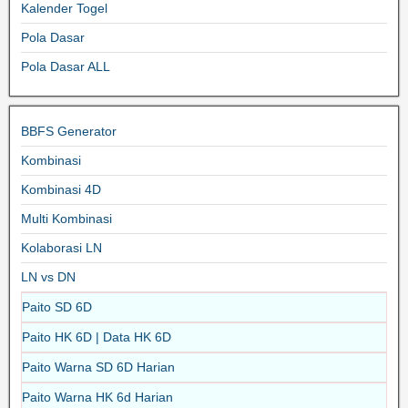
Kalender Togel
Pola Dasar
Pola Dasar ALL
BBFS Generator
Kombinasi
Kombinasi 4D
Multi Kombinasi
Kolaborasi LN
LN vs DN
Paito SD 6D
Paito HK 6D | Data HK 6D
Paito Warna SD 6D Harian
Paito Warna HK 6d Harian