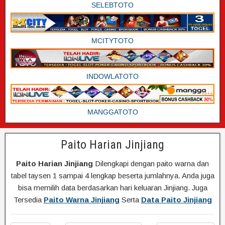
SELEBTOTO
MCITYTOTO
INDOWLATOTO
MANGGATOTO
Paito Harian Jinjiang
Paito Harian Jinjiang
Dilengkapi dengan paito warna dan
tabel taysen 1 sampai 4 lengkap beserta jumlahnya. Anda juga
bisa memilih data berdasarkan hari keluaran Jinjiang. Juga
Tersedia
Paito Warna Jinjiang
Serta
Data Paito Jinjiang