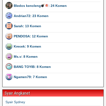
Bledos kencleng
: 24 Komen
Andrian72: 23 Komen
Sarah: 13 Komen
PENDOSA: 12 Komen
Krecek: 9 Komen
Ms.v: 8 Komen
BANG TOYIB: 8 Komen
Ngamen79: 7 Komen
Syair Angkanet
Syair Sydney