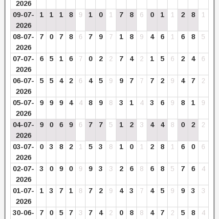
2026
09-07-
1
1
1
8
9
1
0
1
7
8
6
0
1
1
2
8
1
2026
08-07-
7
0
7
8
6
7
9
7
1
8
9
4
6
1
6
8
5
2026
07-07-
6
5
1
6
7
0
2
2
7
4
2
1
5
6
2
4
6
2026
06-07-
5
5
4
2
6
4
5
9
9
7
7
7
2
9
4
7
2
2026
05-07-
9
9
9
4
4
8
9
8
3
1
4
3
6
9
8
1
9
2026
04-07-
9
0
6
9
6
7
7
5
1
2
3
4
4
8
0
2
2
2026
03-07-
0
3
8
2
1
5
3
8
1
0
1
2
8
1
6
0
6
2026
02-07-
3
0
9
0
9
9
3
3
2
6
8
6
8
5
7
6
4
2026
01-07-
1
3
7
1
8
7
2
9
4
3
7
4
5
9
9
3
3
2026
30-06-
7
0
5
7
3
7
4
2
0
8
8
4
7
2
5
8
4