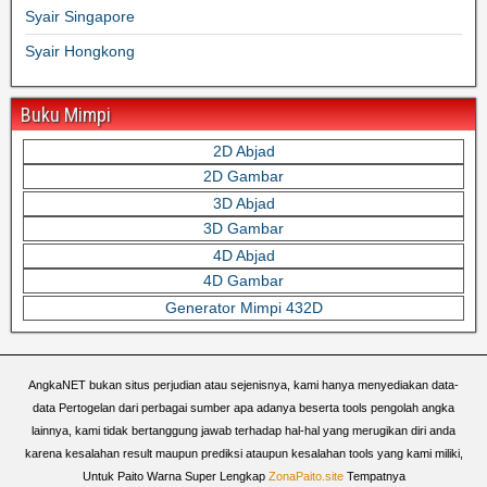
Syair Singapore
Syair Hongkong
Buku Mimpi
2D Abjad
2D Gambar
3D Abjad
3D Gambar
4D Abjad
4D Gambar
Generator Mimpi 432D
AngkaNET bukan situs perjudian atau sejenisnya, kami hanya menyediakan data-
data Pertogelan dari perbagai sumber apa adanya beserta tools pengolah angka
lainnya, kami tidak bertanggung jawab terhadap hal-hal yang merugikan diri anda
karena kesalahan result maupun prediksi ataupun kesalahan tools yang kami miliki,
Untuk Paito Warna Super Lengkap
ZonaPaito.site
Tempatnya