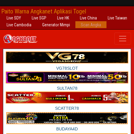
Paito Warna Angkanet Aplikasi Togel
Live SDY
Live SGP
Live HK
Live China
Live Taiwan
Live Cambodia
Generator Mimpi
Scan Angka
VG78SLOT
SULTAN78
SCATTER78
BUDAYA4D