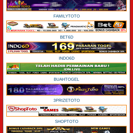
FAMILYTOTO
BET6D
INDO6D
BUAHTOGEL
3PRIZETOTO
SHOPTOTO