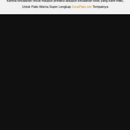
karena kesalahan result maupun prediksi ataupun kesalahan tools yang kami miliki,
Untuk Paito Warna Super Lengkap
ZonaPaito.site
Tempatnya