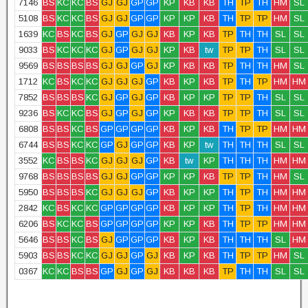
7146
BS
KC
KC
BS
GJ
GJ
GP
GP
KP
KB
KB
TH
TP
TH
HM
SL
5108
BS
KC
KC
BS
GJ
GJ
GP
GP
KP
KP
KB
TH
TP
TP
HM
SL
1639
KC
BS
KC
BS
GJ
GP
GJ
GJ
KB
KP
KB
TP
TH
TH
SL
SL
9033
BS
KC
KC
KC
GJ
GP
GJ
GJ
KP
KB
tw
TP
TP
TH
SL
SL
9569
BS
BS
BS
BS
GJ
GJ
GP
GJ
KP
KB
KB
TP
TH
TH
HM
SL
1712
KC
BS
KC
KC
GJ
GJ
GJ
GP
KB
KP
KB
TP
TH
TP
HM
HM
7852
BS
BS
BS
KC
GJ
GP
GJ
GP
KB
KP
KP
TP
TP
TH
SL
SL
9236
BS
KC
KC
BS
GJ
GP
GJ
GP
KP
KB
KB
TP
TP
TH
SL
SL
6808
BS
BS
KC
BS
GP
GP
GP
GP
KB
KP
KB
TH
TP
TP
HM
HM
6744
BS
BS
KC
KC
GP
GJ
GP
GP
KB
KP
tw
TH
TH
TH
SL
SL
3552
KC
BS
BS
KC
GJ
GJ
GJ
GP
KB
tw
KP
TH
TH
TH
HM
HM
9768
BS
BS
BS
BS
GJ
GJ
GP
GP
KP
KP
KB
TP
TP
TH
HM
SL
5950
BS
BS
BS
KC
GJ
GJ
GJ
GP
KB
KP
KP
TH
TP
TH
HM
HM
2842
KC
BS
KC
KC
GP
GP
GP
GP
KB
KP
KP
TH
TP
TH
HM
HM
6206
BS
KC
KC
BS
GP
GP
GP
GP
KP
KP
KB
TH
TP
TP
HM
HM
5646
BS
BS
KC
BS
GJ
GP
GP
GP
KB
KP
KB
TH
TH
TH
SL
HM
5903
BS
BS
KC
KC
GJ
GJ
GP
GJ
KB
KP
KB
TH
TP
TP
HM
SL
0367
KC
KC
BS
BS
GP
GJ
GP
GJ
KB
KB
KB
TP
TH
TH
SL
SL