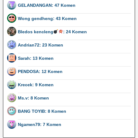
GELANDANGAN: 47 Komen
Wong gendheng: 43 Komen
Bledos kencleng
: 24 Komen
Andrian72: 23 Komen
Sarah: 13 Komen
PENDOSA: 12 Komen
Krecek: 9 Komen
Ms.v: 8 Komen
BANG TOYIB: 8 Komen
Ngamen79: 7 Komen