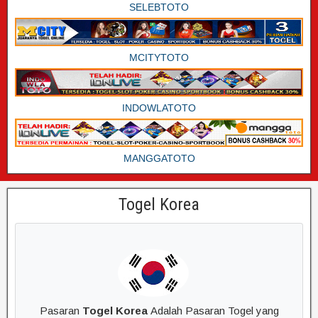
SELEBTOTO
MCITYTOTO
INDOWLATOTO
MANGGATOTO
Togel Korea
Pasaran
Togel Korea
Adalah Pasaran Togel yang