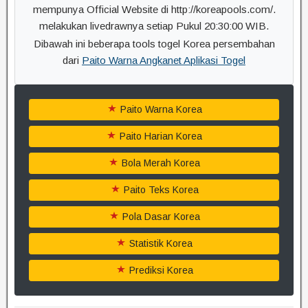
mempunya Official Website di http://koreapools.com/.
melakukan livedrawnya setiap Pukul 20:30:00 WIB.
Dibawah ini beberapa tools togel Korea persembahan
dari
Paito Warna Angkanet Aplikasi Togel
Paito Warna Korea
Paito Harian Korea
Bola Merah Korea
Paito Teks Korea
Pola Dasar Korea
Statistik Korea
Prediksi Korea