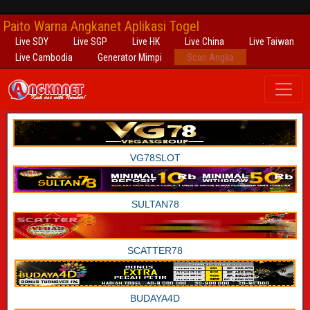
Paito Warna Angkanet Aplikasi Togel
Live SDY
Live SGP
Live HK
Live China
Live Taiwan
Live Cambodia
Generator Mimpi
Scan Angka
VG78SLOT
SULTAN78
SCATTER78
BUDAYA4D