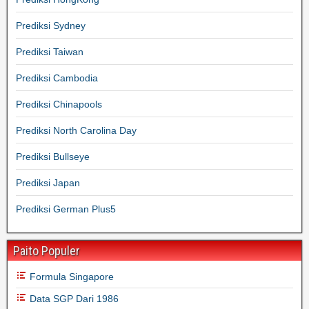
Prediksi Sydney
Prediksi Taiwan
Prediksi Cambodia
Prediksi Chinapools
Prediksi North Carolina Day
Prediksi Bullseye
Prediksi Japan
Prediksi German Plus5
Paito Populer
Formula Singapore
Data SGP Dari 1986