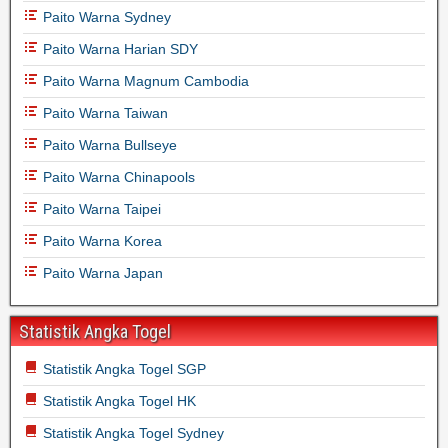
Paito Warna Sydney
Paito Warna Harian SDY
Paito Warna Magnum Cambodia
Paito Warna Taiwan
Paito Warna Bullseye
Paito Warna Chinapools
Paito Warna Taipei
Paito Warna Korea
Paito Warna Japan
Statistik Angka Togel
Statistik Angka Togel SGP
Statistik Angka Togel HK
Statistik Angka Togel Sydney