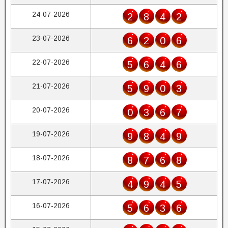
24-07-2026
2
8
4
2
23-07-2026
6
2
0
6
22-07-2026
5
6
4
6
21-07-2026
5
9
0
3
20-07-2026
0
3
6
7
19-07-2026
9
8
4
9
18-07-2026
8
7
6
8
17-07-2026
4
9
4
5
16-07-2026
5
6
3
6