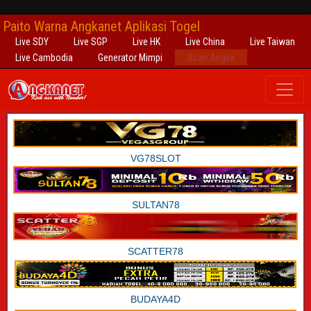
Paito Warna Angkanet Aplikasi Togel
Live SDY
Live SGP
Live HK
Live China
Live Taiwan
Live Cambodia
Generator Mimpi
Scan Angka
VG78SLOT
SULTAN78
SCATTER78
BUDAYA4D