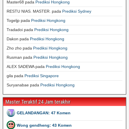
Master68
pada
Prediksi Hongkong
RESTU NIAS. MASTER.
pada
Prediksi Sydney
Togeljp
pada
Prediksi Hongkong
Tradadoi
pada
Prediksi Hongkong
Dakon
pada
Prediksi Hongkong
Zho zho
pada
Prediksi Hongkong
Rusman
pada
Prediksi Hongkong
ALEX SADEWA
pada
Prediksi Hongkong
gila
pada
Prediksi Singapore
Suryanabae
pada
Prediksi Hongkong
Master Teraktif 24 Jam terakhir
GELANDANGAN: 47 Komen
Wong gendheng: 43 Komen