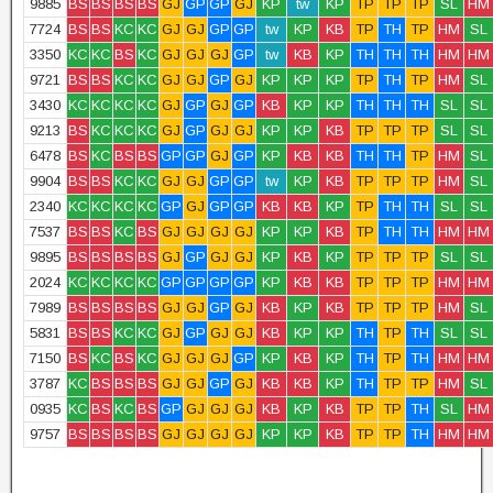
9885
BS
BS
BS
BS
GJ
GP
GP
GJ
KP
tw
KP
TP
TP
TP
SL
HM
7724
BS
BS
KC
KC
GJ
GJ
GP
GP
tw
KP
KB
TP
TH
TP
HM
SL
3350
KC
KC
BS
KC
GJ
GJ
GJ
GP
tw
KB
KP
TH
TH
TH
HM
HM
9721
BS
BS
KC
KC
GJ
GJ
GP
GJ
KP
KP
KP
TP
TH
TP
HM
SL
3430
KC
KC
KC
KC
GJ
GP
GJ
GP
KB
KP
KP
TH
TH
TH
SL
SL
9213
BS
KC
KC
KC
GJ
GP
GJ
GJ
KP
KP
KB
TP
TP
TP
SL
SL
6478
BS
KC
BS
BS
GP
GP
GJ
GP
KP
KB
KB
TH
TH
TP
HM
SL
9904
BS
BS
KC
KC
GJ
GJ
GP
GP
tw
KP
KB
TP
TP
TP
HM
SL
2340
KC
KC
KC
KC
GP
GJ
GP
GP
KB
KB
KP
TP
TH
TH
SL
SL
7537
BS
BS
KC
BS
GJ
GJ
GJ
GJ
KP
KP
KB
TP
TH
TH
HM
HM
9895
BS
BS
BS
BS
GJ
GP
GJ
GJ
KP
KB
KP
TP
TP
TP
SL
SL
2024
KC
KC
KC
KC
GP
GP
GP
GP
KP
KB
KB
TP
TP
TP
HM
HM
7989
BS
BS
BS
BS
GJ
GJ
GP
GJ
KB
KP
KB
TP
TP
TP
HM
SL
5831
BS
BS
KC
KC
GJ
GP
GJ
GJ
KB
KP
KP
TH
TP
TH
SL
SL
7150
BS
KC
BS
KC
GJ
GJ
GJ
GP
KP
KB
KP
TH
TP
TH
HM
HM
3787
KC
BS
BS
BS
GJ
GJ
GP
GJ
KB
KB
KP
TH
TP
TP
HM
SL
0935
KC
BS
KC
BS
GP
GJ
GJ
GJ
KB
KP
KB
TP
TP
TH
SL
HM
9757
BS
BS
BS
BS
GJ
GJ
GJ
GJ
KP
KP
KB
TP
TP
TH
HM
HM