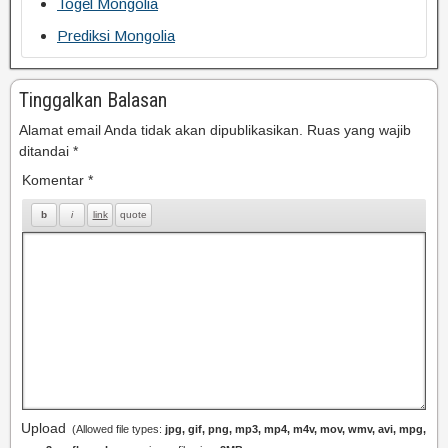
Togel Mongolia
Prediksi Mongolia
Tinggalkan Balasan
Alamat email Anda tidak akan dipublikasikan.
Ruas yang wajib
ditandai
*
Komentar
*
Upload
(Allowed file types:
jpg, gif, png, mp3, mp4, m4v, mov, wmv, avi, mpg,