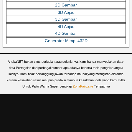
2D Gambar
3D Abjad
3D Gambar
4D Abjad
4D Gambar
Generator Mimpi 432D
AngkaNET bukan situs perjudian atau sejenisnya, kami hanya menyediakan data-
data Pertogelan dari perbagai sumber apa adanya beserta tools pengolah angka
lainnya, kami tidak bertanggung jawab terhadap hal-hal yang merugikan diri anda
karena kesalahan result maupun prediksi ataupun kesalahan tools yang kami miliki,
Untuk Paito Warna Super Lengkap
ZonaPaito.site
Tempatnya