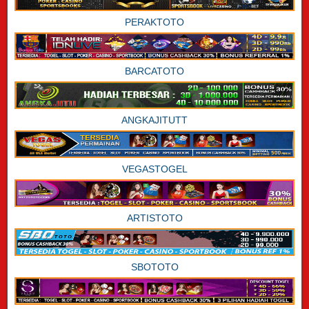
PERAKTOTO
BARCATOTO
ANGKAJITUTT
VEGASTOGEL
ARTISTOTO
SBOTOTO