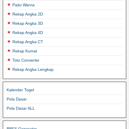
Paito Warna
Rekap Angka 2D
Rekap Angka 3D
Rekap Angka 4D
Rekap Angka CT
Rekap Kumat
Toto Converter
Rekap Angka Lengkap
Kalender Togel
Pola Dasar
Pola Dasar ALL
BBFS Generator