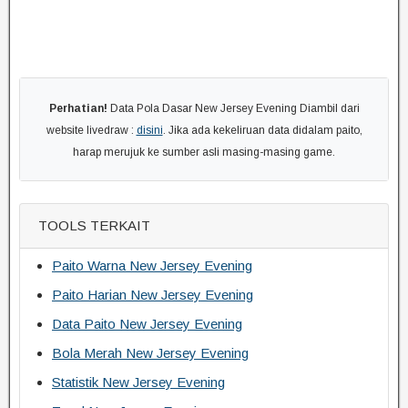
Perhatian!
Data Pola Dasar New Jersey Evening Diambil dari
website livedraw :
disini
. Jika ada kekeliruan data didalam paito,
harap merujuk ke sumber asli masing-masing game.
TOOLS TERKAIT
Paito Warna New Jersey Evening
Paito Harian New Jersey Evening
Data Paito New Jersey Evening
Bola Merah New Jersey Evening
Statistik New Jersey Evening