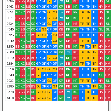
6656
BS
BS
BS
BS
GP
GP
GJ
GP
tw
KP
KB
TH
TH
TH
HM
SL
6462
BS
KC
BS
KC
GP
GP
GP
GP
KP
KB
KP
TH
TH
TH
HM
HM
0051
KC
KC
BS
KC
GP
GP
GJ
GJ
tw
KB
KP
TP
TP
TH
HM
SL
8873
BS
BS
BS
KC
GP
GP
GJ
GJ
tw
KP
KP
TP
TP
TH
HM
SL
0834
KC
BS
KC
KC
GP
GP
GJ
GP
KB
KP
KB
TP
TP
TH
HM
SL
4540
KC
BS
KC
KC
GP
GJ
GP
GP
KB
KP
KP
TH
TH
TH
SL
SL
3725
KC
BS
KC
BS
GJ
GJ
GP
GJ
KB
KP
KB
TH
TH
TH
HM
SL
8049
BS
KC
KC
BS
GP
GP
GP
GJ
KP
KB
KB
TP
TP
TH
HM
HM
8280
BS
KC
BS
KC
GP
GP
GP
GP
KP
KB
KP
TP
TH
TP
HM
HM
2008
KC
KC
KC
BS
GP
GP
GP
GP
KP
tw
KB
TP
TP
TP
HM
HM
8879
BS
BS
BS
BS
GP
GP
GJ
GJ
tw
KP
KB
TP
TP
TP
HM
SL
2284
KC
KC
BS
KC
GP
GP
GP
GP
tw
KB
KP
TP
TH
TP
HM
HM
3519
KC
BS
KC
BS
GJ
GJ
GJ
GJ
KB
KP
KB
TH
TH
TP
HM
HM
3648
KC
BS
KC
BS
GJ
GP
GP
GP
KB
KP
KB
TH
TH
TH
SL
HM
2032
KC
KC
KC
KC
GP
GP
GJ
GP
KP
KB
KP
TP
TP
TH
HM
SL
3285
KC
KC
BS
BS
GJ
GP
GP
GJ
KP
KB
KP
TH
TH
TP
SL
HM
5770
BS
BS
BS
KC
GJ
GJ
GJ
GP
KB
tw
KP
TH
TP
TH
HM
HM
5118
BS
KC
KC
BS
GJ
GJ
GJ
GP
KP
tw
KB
TH
TP
TP
HM
HM