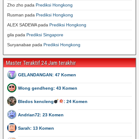
Zho zho
pada
Prediksi Hongkong
Rusman
pada
Prediksi Hongkong
ALEX SADEWA
pada
Prediksi Hongkong
gila
pada
Prediksi Singapore
Suryanabae
pada
Prediksi Hongkong
Master Teraktif 24 Jam terakhir
GELANDANGAN: 47 Komen
Wong gendheng: 43 Komen
Bledos kencleng
: 24 Komen
Andrian72: 23 Komen
Sarah: 13 Komen