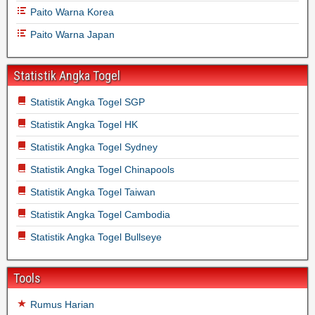
Paito Warna Korea
Paito Warna Japan
Statistik Angka Togel
Statistik Angka Togel SGP
Statistik Angka Togel HK
Statistik Angka Togel Sydney
Statistik Angka Togel Chinapools
Statistik Angka Togel Taiwan
Statistik Angka Togel Cambodia
Statistik Angka Togel Bullseye
Tools
Rumus Harian