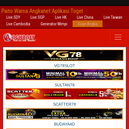
Paito Warna Angkanet Aplikasi Togel
Live SDY
Live SGP
Live HK
Live China
Live Taiwan
Live Cambodia
Generator Mimpi
Scan Angka
VG78SLOT
SULTAN78
SCATTER78
BUDAYA4D