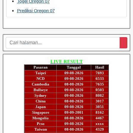
Togel Oregon 07
Prediksi Oregon 07