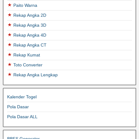
Paito Warna
Rekap Angka 2D
Rekap Angka 3D
Rekap Angka 4D
Rekap Angka CT
Rekap Kumat
Toto Converter
Rekap Angka Lengkap
Kalender Togel
Pola Dasar
Pola Dasar ALL
BBFS Generator