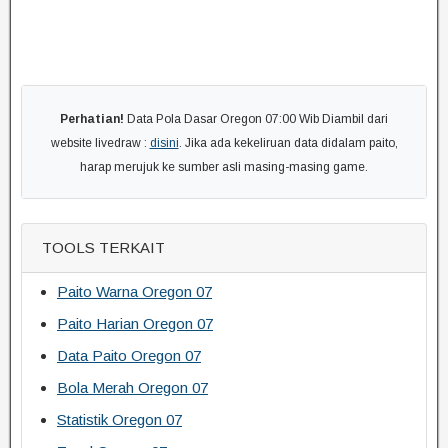
Perhatian!
Data Pola Dasar Oregon 07:00 Wib Diambil dari
website livedraw :
disini
. Jika ada kekeliruan data didalam paito,
harap merujuk ke sumber asli masing-masing game.
TOOLS TERKAIT
Paito Warna Oregon 07
Paito Harian Oregon 07
Data Paito Oregon 07
Bola Merah Oregon 07
Statistik Oregon 07