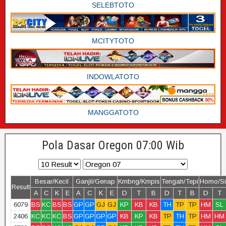
SELEBTOTO
MCITYTOTO
INDOWLATOTO
MANGGATOTO
Pola Dasar Oregon 07:00 Wib
Besar/Kecil
Ganjil/Genap
Kmbng/Kmpis
Tengah/Tepi
Homo/Si
Result
A
C
K
E
A
C
K
E
D
T
B
D
T
B
D
T
6079
BS
KC
BS
BS
GP
GP
GJ
GJ
KP
KB
KB
TH
TP
TP
HM
SL
2406
KC
KC
KC
BS
GP
GP
GP
GP
KB
KP
KB
TP
TH
TP
HM
HM