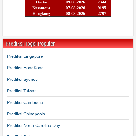
Prediksi Togel Populer
Prediksi Singapore
Prediksi HongKong
Prediksi Sydney
Prediksi Taiwan
Prediksi Cambodia
Prediksi Chinapools
Prediksi North Carolina Day