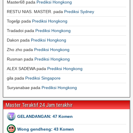
Master68
pada
Prediksi Hongkong
RESTU NIAS. MASTER.
pada
Prediksi Sydney
Togeljp
pada
Prediksi Hongkong
Tradadoi
pada
Prediksi Hongkong
Dakon
pada
Prediksi Hongkong
Zho zho
pada
Prediksi Hongkong
Rusman
pada
Prediksi Hongkong
ALEX SADEWA
pada
Prediksi Hongkong
gila
pada
Prediksi Singapore
Suryanabae
pada
Prediksi Hongkong
Master Teraktif 24 Jam terakhir
GELANDANGAN: 47 Komen
Wong gendheng: 43 Komen