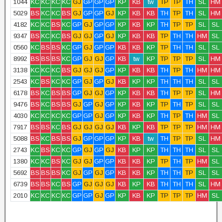
1044
KC
KC
KC
KC
GJ
GP
GP
GP
KP
KB
tw
TP
TP
TH
SL
HM
5029
BS
KC
KC
BS
GJ
GP
GP
GJ
KP
KB
KB
TH
TP
TH
SL
HM
4182
KC
KC
BS
KC
GP
GJ
GP
GP
KP
KB
KP
TH
TP
TP
SL
SL
9347
BS
KC
KC
BS
GJ
GJ
GP
GJ
KP
KB
KB
TP
TH
TH
HM
SL
0560
KC
BS
BS
KC
GP
GJ
GP
GP
KB
KB
KP
TP
TH
TH
SL
SL
8992
BS
BS
BS
KC
GP
GJ
GJ
GP
KB
tw
KP
TP
TP
TP
SL
HM
3138
KC
KC
KC
BS
GJ
GJ
GJ
GP
KP
KB
KB
TH
TP
TH
HM
HM
2543
KC
BS
KC
KC
GP
GJ
GP
GJ
KB
KP
KP
TH
TH
TH
SL
SL
6178
BS
KC
BS
BS
GP
GJ
GJ
GP
KP
KB
KB
TH
TP
TP
SL
HM
9476
BS
KC
BS
BS
GJ
GP
GJ
GP
KP
KB
KP
TP
TH
TP
SL
SL
4030
KC
KC
KC
KC
GP
GP
GJ
GP
KP
KB
KP
TH
TP
TH
HM
SL
7917
BS
BS
KC
BS
GJ
GJ
GJ
GJ
KB
KP
KB
TP
TP
TP
HM
HM
5088
BS
KC
BS
BS
GJ
GP
GP
GP
KP
KB
tw
TH
TP
TP
SL
HM
2743
KC
BS
KC
KC
GP
GJ
GP
GJ
KB
KP
KP
TH
TH
TH
SL
SL
1380
KC
KC
BS
KC
GJ
GJ
GP
GP
KB
KB
KP
TP
TH
TP
HM
SL
5692
BS
BS
BS
KC
GJ
GP
GJ
GP
KB
KB
KP
TH
TH
TP
SL
SL
6739
BS
BS
KC
BS
GP
GJ
GJ
GJ
KB
KP
KB
TH
TH
TH
SL
HM
2010
KC
KC
KC
KC
GP
GP
GJ
GP
KP
KB
KP
TP
TP
TP
HM
SL