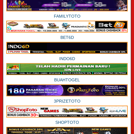
FAMILYTOTO
BET6D
INDO6D
BUAHTOGEL
3PRIZETOTO
SHOPTOTO