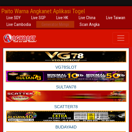
Paito Warna Angkanet Aplikasi Togel
Live SDY
Live SGP
Live HK
Live China
Live Taiwan
Live Cambodia
Generator Mimpi
Scan Angka
VG78SLOT
SULTAN78
SCATTER78
BUDAYA4D