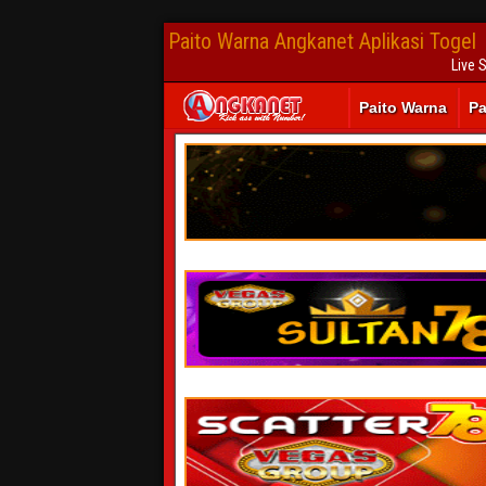
Paito Warna Angkanet Aplikasi Togel
Live 
Paito Warna
Pa