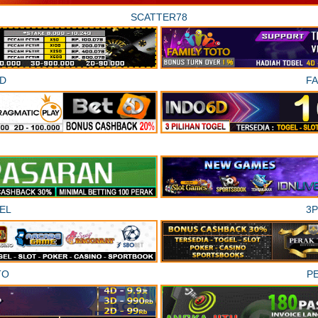
SCATTER78
D
F
EL
3
TO
P