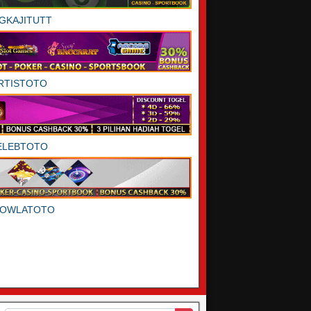
GKAJITUTT
RTISTOTO
ELEBTOTO
DOWLATOTO