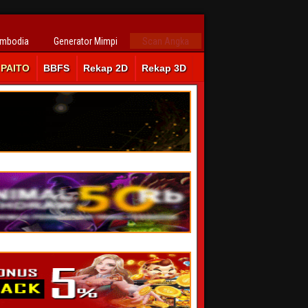
ambodia
Generator Mimpi
Scan Angka
PAITO
BBFS
Rekap 2D
Rekap 3D