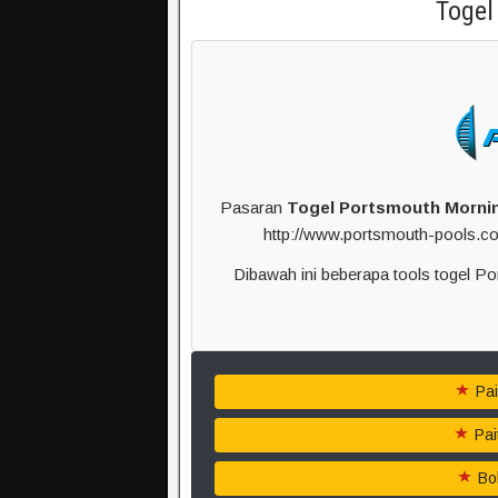
Togel
Pasaran
Togel Portsmouth Morni
http://www.portsmouth-pools.co
Dibawah ini beberapa tools togel 
Pai
Pai
Bol