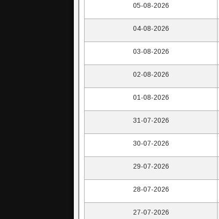
05-08-2026
04-08-2026
03-08-2026
02-08-2026
01-08-2026
31-07-2026
30-07-2026
29-07-2026
28-07-2026
27-07-2026