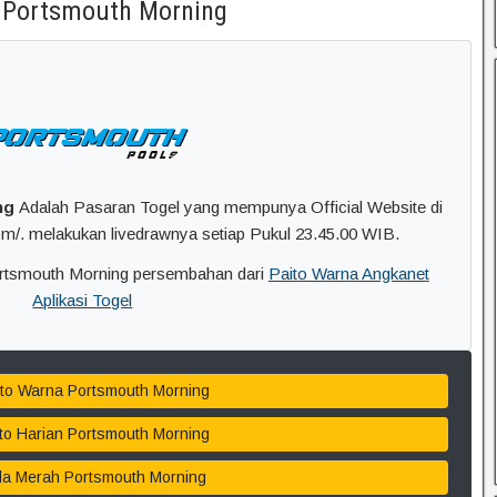
 Portsmouth Morning
ng
Adalah Pasaran Togel yang mempunya Official Website di
m/. melakukan livedrawnya setiap Pukul 23.45.00 WIB.
Portsmouth Morning persembahan dari
Paito Warna Angkanet
Aplikasi Togel
to Warna Portsmouth Morning
to Harian Portsmouth Morning
a Merah Portsmouth Morning