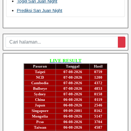
Togel San Juan Night
Prediksi San Juan Night