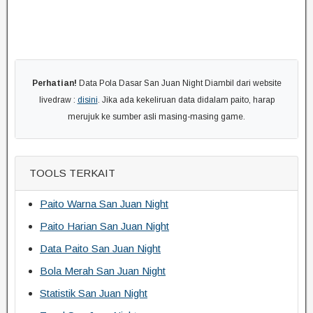
Perhatian!
Data Pola Dasar San Juan Night Diambil dari website
livedraw :
disini
. Jika ada kekeliruan data didalam paito, harap
merujuk ke sumber asli masing-masing game.
TOOLS TERKAIT
Paito Warna San Juan Night
Paito Harian San Juan Night
Data Paito San Juan Night
Bola Merah San Juan Night
Statistik San Juan Night