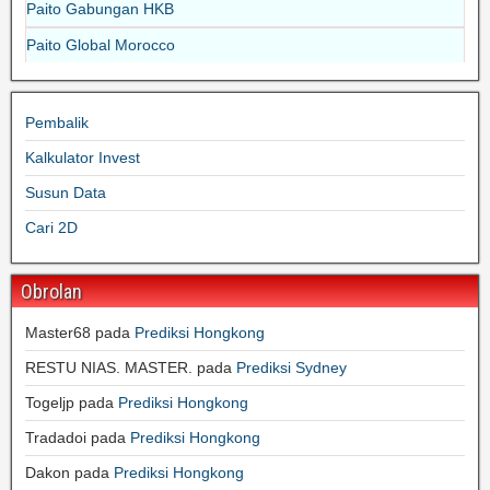
Paito Gabungan HKB
Paito Global Morocco
Pembalik
Kalkulator Invest
Susun Data
Cari 2D
Obrolan
Master68
pada
Prediksi Hongkong
RESTU NIAS. MASTER.
pada
Prediksi Sydney
Togeljp
pada
Prediksi Hongkong
Tradadoi
pada
Prediksi Hongkong
Dakon
pada
Prediksi Hongkong