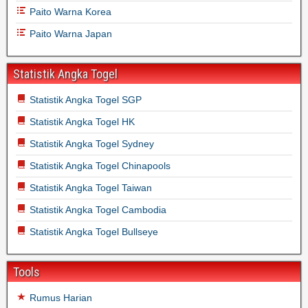
Paito Warna Korea
Paito Warna Japan
Statistik Angka Togel
Statistik Angka Togel SGP
Statistik Angka Togel HK
Statistik Angka Togel Sydney
Statistik Angka Togel Chinapools
Statistik Angka Togel Taiwan
Statistik Angka Togel Cambodia
Statistik Angka Togel Bullseye
Tools
Rumus Harian