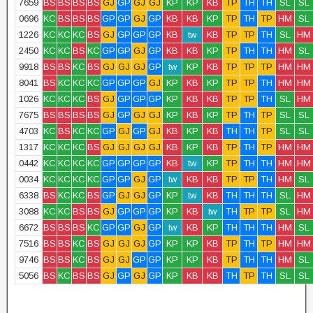
7659
BS
BS
BS
BS
GJ
GP
GJ
GJ
KP
KP
KB
TP
TH
TH
SL
SL
0696
KC
BS
BS
BS
GP
GP
GJ
GP
KB
KB
KP
TP
TH
TP
HM
SL
1226
KC
KC
KC
BS
GJ
GP
GP
GP
KB
tw
KB
TP
TP
TH
SL
HM
2450
KC
KC
BS
KC
GP
GP
GJ
GP
KB
KB
KP
TP
TH
TH
HM
SL
9918
BS
BS
KC
BS
GJ
GJ
GJ
GP
tw
KP
KB
TP
TP
TP
HM
HM
8041
BS
KC
KC
KC
GP
GP
GP
GJ
KP
KB
KP
TP
TP
TH
HM
HM
1026
KC
KC
KC
BS
GJ
GP
GP
GP
KP
KB
KB
TP
TP
TH
SL
HM
7675
BS
BS
BS
BS
GJ
GP
GJ
GJ
KP
KB
KP
TP
TH
TP
SL
SL
4703
KC
BS
KC
KC
GP
GJ
GP
GJ
KB
KP
KB
TH
TH
TP
SL
SL
1317
KC
KC
KC
BS
GJ
GJ
GJ
GJ
KB
KP
KB
TP
TH
TP
HM
HM
0442
KC
KC
KC
KC
GP
GP
GP
GP
KB
tw
KP
TP
TH
TH
HM
HM
0034
KC
KC
KC
KC
GP
GP
GJ
GP
tw
KB
KB
TP
TP
TH
HM
SL
6338
BS
KC
KC
BS
GP
GJ
GJ
GP
KP
tw
KB
TH
TH
TH
SL
HM
3088
KC
KC
BS
BS
GJ
GP
GP
GP
KP
KB
tw
TH
TP
TP
SL
HM
6672
BS
BS
BS
KC
GP
GP
GJ
GP
tw
KB
KP
TH
TH
TH
HM
SL
7516
BS
BS
KC
BS
GJ
GJ
GJ
GP
KP
KP
KB
TP
TH
TP
HM
HM
9746
BS
BS
KC
BS
GJ
GJ
GP
GP
KP
KP
KB
TP
TH
TH
HM
SL
5056
BS
KC
BS
BS
GJ
GP
GJ
GP
KP
KB
KB
TH
TP
TH
SL
SL