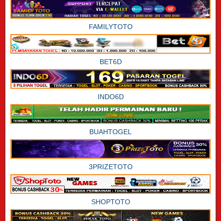
FAMILYTOTO
BET6D
INDO6D
BUAHTOGEL
3PRIZETOTO
SHOPTOTO