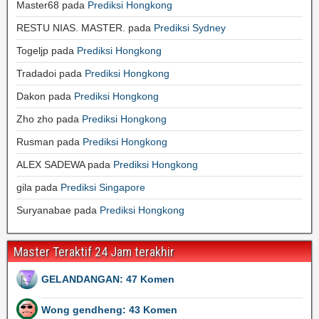
Master68
pada
Prediksi Hongkong
RESTU NIAS. MASTER.
pada
Prediksi Sydney
Togeljp
pada
Prediksi Hongkong
Tradadoi
pada
Prediksi Hongkong
Dakon
pada
Prediksi Hongkong
Zho zho
pada
Prediksi Hongkong
Rusman
pada
Prediksi Hongkong
ALEX SADEWA
pada
Prediksi Hongkong
gila
pada
Prediksi Singapore
Suryanabae
pada
Prediksi Hongkong
Master Teraktif 24 Jam terakhir
GELANDANGAN: 47 Komen
Wong gendheng: 43 Komen