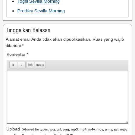
Togel Sevilla Morning
Prediksi Sevilla Morning
Tinggalkan Balasan
Alamat email Anda tidak akan dipublikasikan.
Ruas yang wajib
ditandai
*
Komentar
*
Upload
(Allowed file types:
jpg, gif, png, mp3, mp4, m4v, mov, wmv, avi, mpg,