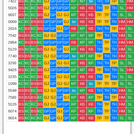
7422
BS
KC
KC
KC
GJ
GP
GP
GP
KP
KP
tw
TH
TH
TP
SL
HM
5026
BS
KC
KC
BS
GJ
GP
GP
GP
KP
KB
KB
TH
TP
TH
SL
HM
9037
BS
KC
KC
BS
GJ
GP
GJ
GJ
KP
KB
KB
TP
TP
TH
SL
SL
0069
KC
KC
BS
BS
GP
GP
GP
GJ
tw
KB
KB
TP
TP
TH
HM
HM
2616
KC
BS
KC
BS
GP
GP
GJ
GP
KB
KP
KB
TH
TH
TP
HM
SL
7542
BS
BS
KC
KC
GJ
GJ
GP
GP
KP
KP
KP
TP
TH
TH
HM
SL
2864
KC
BS
BS
KC
GP
GP
GP
GP
KB
KP
KP
TH
TP
TH
HM
HM
5129
BS
KC
KC
BS
GJ
GJ
GP
GJ
KP
KB
KB
TH
TP
TH
HM
SL
7740
BS
BS
KC
KC
GJ
GJ
GP
GP
tw
KP
KP
TP
TH
TH
HM
SL
3293
KC
KC
BS
KC
GJ
GP
GJ
GJ
KP
KB
KP
TH
TH
TP
SL
SL
9426
BS
KC
KC
BS
GJ
GP
GP
GP
KP
KP
KB
TP
TH
TH
SL
HM
3235
KC
KC
KC
BS
GJ
GP
GJ
GJ
KP
KB
KB
TH
TP
TH
SL
SL
1099
KC
KC
BS
BS
GJ
GP
GJ
GJ
KP
KB
tw
TP
TP
TP
SL
SL
5548
BS
BS
KC
BS
GJ
GJ
GP
GP
tw
KP
KB
TH
TH
TH
HM
SL
7583
BS
BS
BS
KC
GJ
GJ
GP
GJ
KP
KB
KP
TP
TH
TP
HM
SL
5126
BS
KC
KC
BS
GJ
GJ
GP
GP
KP
KB
KB
TH
TP
TH
HM
SL
6074
BS
KC
BS
KC
GP
GP
GJ
GP
KP
KB
KP
TH
TP
TH
HM
SL
9034
BS
KC
KC
KC
GJ
GP
GJ
GP
KP
KB
KB
TP
TP
TH
SL
SL