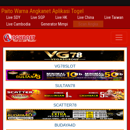
Paito Warna Angkanet Aplikasi Togel
Live SDY
Live SGP
Live HK
Live China
Live Taiwan
Live Cambodia
Generator Mimpi
Scan Angka
VG78SLOT
SULTAN78
SCATTER78
BUDAYA4D