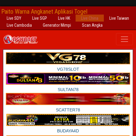
Paito Warna Angkanet Aplikasi Togel
Live SDY
Live SGP
Live HK
Live China
Live Taiwan
Live Cambodia
Generator Mimpi
Scan Angka
VG78SLOT
SULTAN78
SCATTER78
BUDAYA4D