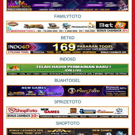
FAMILYTOTO
BET6D
INDO6D
BUAHTOGEL
3PRIZETOTO
SHOPTOTO