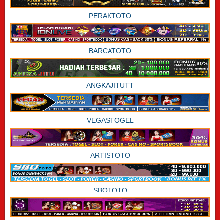
PERAKTOTO
BARCATOTO
ANGKAJITUTT
VEGASTOGEL
ARTISTOTO
SBOTOTO