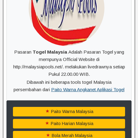
Pasaran
Togel Malaysia
Adalah Pasaran Togel yang
mempunya Official Website di
http://malaysiapools.net/. melakukan livedrawnya setiap
Pukul 22.00.00 WIB.
Dibawah ini beberapa tools togel Malaysia
persembahan dari
Paito Warna Angkanet Aplikasi Togel
Paito Warna Malaysia
Paito Harian Malaysia
Bola Merah Malaysia