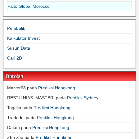
Paito Global Morocco
Pembalik
Kalkulator Invest
Susun Data
Cari 2D
Obrolan
Master68
pada
Prediksi Hongkong
RESTU NIAS. MASTER.
pada
Prediksi Sydney
Togeljp
pada
Prediksi Hongkong
Tradadoi
pada
Prediksi Hongkong
Dakon
pada
Prediksi Hongkong
Zho zho
pada
Prediksi Hongkong