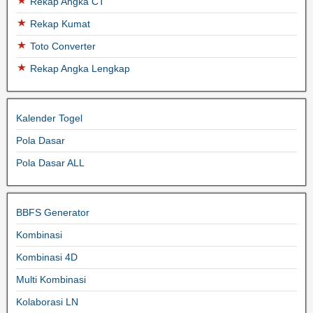
Rekap Angka CT
Rekap Kumat
Toto Converter
Rekap Angka Lengkap
Kalender Togel
Pola Dasar
Pola Dasar ALL
BBFS Generator
Kombinasi
Kombinasi 4D
Multi Kombinasi
Kolaborasi LN