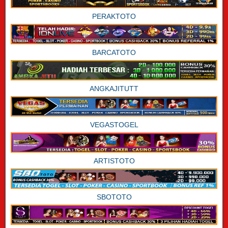
PERAKTOTO
BARCATOTO
ANGKAJITUTT
VEGASTOGEL
ARTISTOTO
SBOTOTO