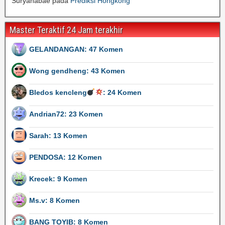
Suryanabae
pada
Prediksi Hongkong
Master Teraktif 24 Jam terakhir
GELANDANGAN: 47 Komen
Wong gendheng: 43 Komen
Bledos kencleng
: 24 Komen
Andrian72: 23 Komen
Sarah: 13 Komen
PENDOSA: 12 Komen
Krecek: 9 Komen
Ms.v: 8 Komen
BANG TOYIB: 8 Komen