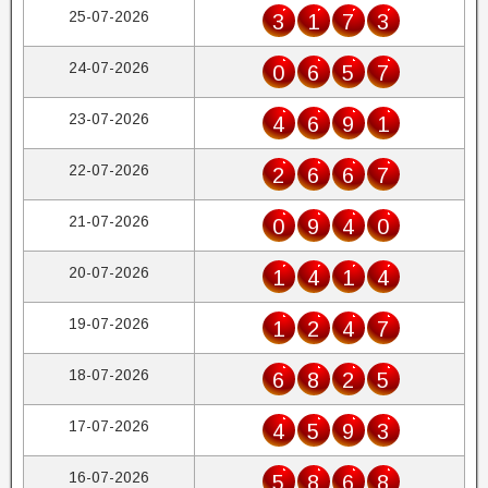
25-07-2026
3
1
7
3
24-07-2026
0
6
5
7
23-07-2026
4
6
9
1
22-07-2026
2
6
6
7
21-07-2026
0
9
4
0
20-07-2026
1
4
1
4
19-07-2026
1
2
4
7
18-07-2026
6
8
2
5
17-07-2026
4
5
9
3
16-07-2026
5
8
6
8