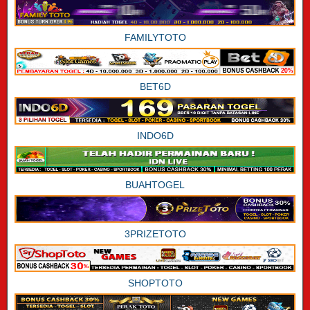
FAMILYTOTO
BET6D
INDO6D
BUAHTOGEL
3PRIZETOTO
SHOPTOTO