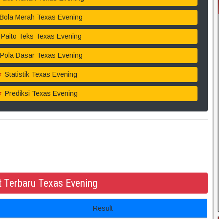
Bola Merah Texas Evening
Paito Teks Texas Evening
Pola Dasar Texas Evening
Statistik Texas Evening
Prediksi Texas Evening
t Terbaru Texas Evening
Result