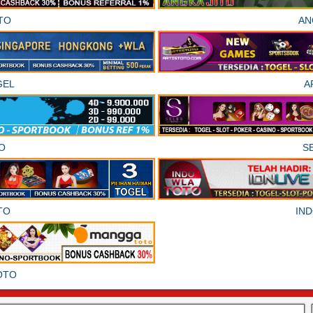
TO
AN
GEL
A
O
S
TO
IN
OTO