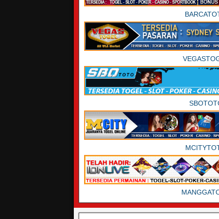
BARCATO
VEGASTO
SBOTOT
MCITYTO
MANGGAT