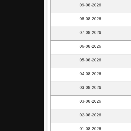
09-08-2026
08-08-2026
07-08-2026
06-08-2026
05-08-2026
04-08-2026
03-08-2026
03-08-2026
02-08-2026
01-08-2026