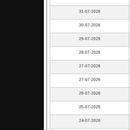
31-07-2026
30-07-2026
29-07-2026
28-07-2026
27-07-2026
27-07-2026
26-07-2026
25-07-2026
24-07-2026