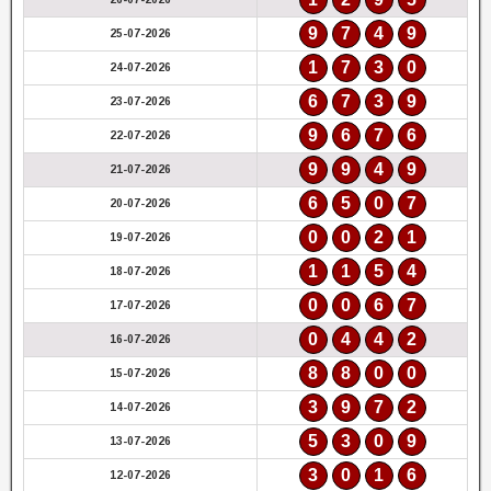
9
7
4
9
25-07-2026
1
7
3
0
24-07-2026
6
7
3
9
23-07-2026
9
6
7
6
22-07-2026
9
9
4
9
21-07-2026
6
5
0
7
20-07-2026
0
0
2
1
19-07-2026
1
1
5
4
18-07-2026
0
0
6
7
17-07-2026
0
4
4
2
16-07-2026
8
8
0
0
15-07-2026
3
9
7
2
14-07-2026
5
3
0
9
13-07-2026
3
0
1
6
12-07-2026