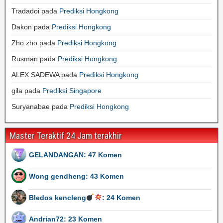
Tradadoi
pada
Prediksi Hongkong
Dakon
pada
Prediksi Hongkong
Zho zho
pada
Prediksi Hongkong
Rusman
pada
Prediksi Hongkong
ALEX SADEWA
pada
Prediksi Hongkong
gila
pada
Prediksi Singapore
Suryanabae
pada
Prediksi Hongkong
Master Teraktif 24 Jam terakhir
GELANDANGAN: 47 Komen
Wong gendheng: 43 Komen
Bledos kencleng
: 24 Komen
Andrian72: 23 Komen