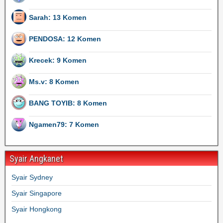
Sarah: 13 Komen
PENDOSA: 12 Komen
Krecek: 9 Komen
Ms.v: 8 Komen
BANG TOYIB: 8 Komen
Ngamen79: 7 Komen
Syair Angkanet
Syair Sydney
Syair Singapore
Syair Hongkong