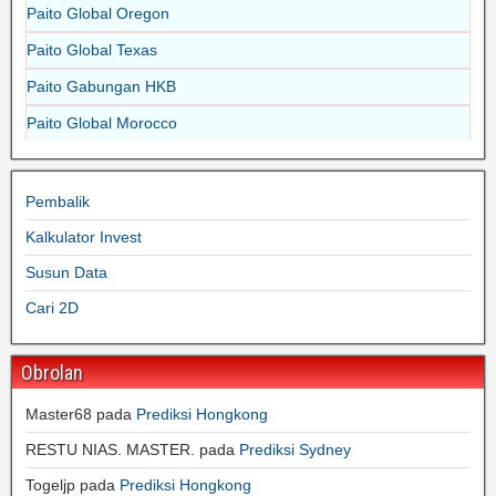
Paito Global Oregon
Paito Global Texas
Paito Gabungan HKB
Paito Global Morocco
Pembalik
Kalkulator Invest
Susun Data
Cari 2D
Obrolan
Master68
pada
Prediksi Hongkong
RESTU NIAS. MASTER.
pada
Prediksi Sydney
Togeljp
pada
Prediksi Hongkong