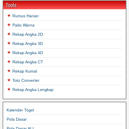
Tools
Rumus Harian
Paito Warna
Rekap Angka 2D
Rekap Angka 3D
Rekap Angka 4D
Rekap Angka CT
Rekap Kumat
Toto Converter
Rekap Angka Lengkap
Kalender Togel
Pola Dasar
Pola Dasar ALL