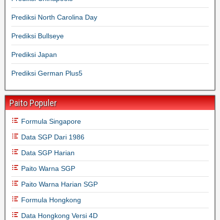
Prediksi North Carolina Day
Prediksi Bullseye
Prediksi Japan
Prediksi German Plus5
Paito Populer
Formula Singapore
Data SGP Dari 1986
Data SGP Harian
Paito Warna SGP
Paito Warna Harian SGP
Formula Hongkong
Data Hongkong Versi 4D