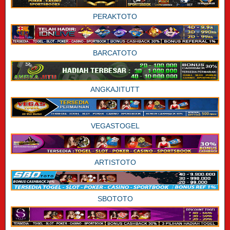
PERAKTOTO
BARCATOTO
ANGKAJITUTT
VEGASTOGEL
ARTISTOTO
SBOTOTO