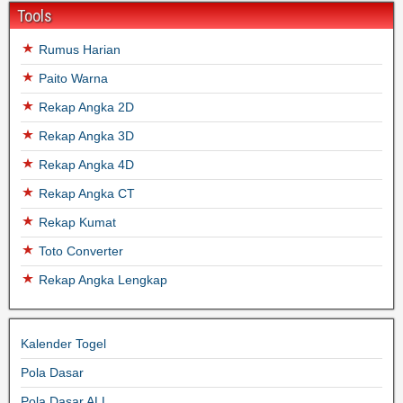
Tools
Rumus Harian
Paito Warna
Rekap Angka 2D
Rekap Angka 3D
Rekap Angka 4D
Rekap Angka CT
Rekap Kumat
Toto Converter
Rekap Angka Lengkap
Kalender Togel
Pola Dasar
Pola Dasar ALL