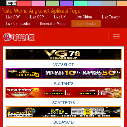
Hapus
Paito Warna Angkanet Aplikasi Togel
Live SDY
Live SGP
Live HK
Live China
Live Taiwan
Live Cambodia
Generator Mimpi
Scan Angka
VG78SLOT
SULTAN78
SCATTER78
BUDAYA4D