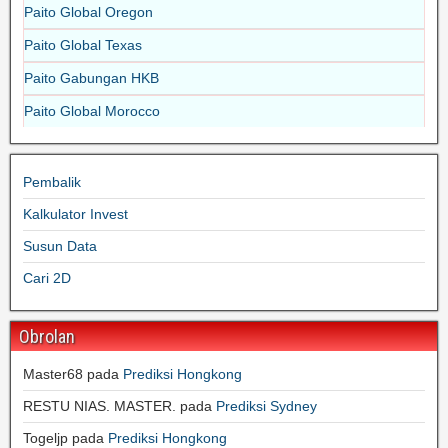
Paito Global Oregon
Paito Global Texas
Paito Gabungan HKB
Paito Global Morocco
Pembalik
Kalkulator Invest
Susun Data
Cari 2D
Obrolan
Master68
pada
Prediksi Hongkong
RESTU NIAS. MASTER.
pada
Prediksi Sydney
Togeljp
pada
Prediksi Hongkong