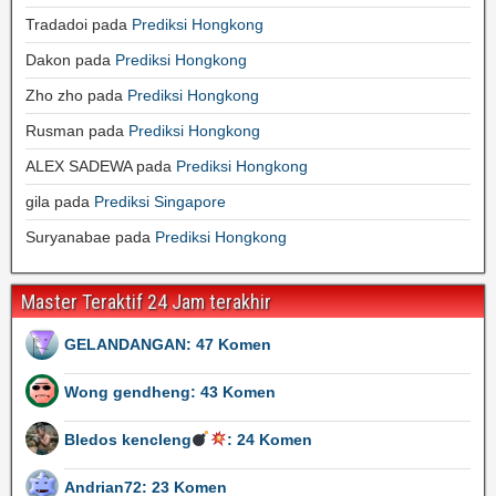
Tradadoi
pada
Prediksi Hongkong
Dakon
pada
Prediksi Hongkong
Zho zho
pada
Prediksi Hongkong
Rusman
pada
Prediksi Hongkong
ALEX SADEWA
pada
Prediksi Hongkong
gila
pada
Prediksi Singapore
Suryanabae
pada
Prediksi Hongkong
Master Teraktif 24 Jam terakhir
GELANDANGAN: 47 Komen
Wong gendheng: 43 Komen
Bledos kencleng
: 24 Komen
Andrian72: 23 Komen