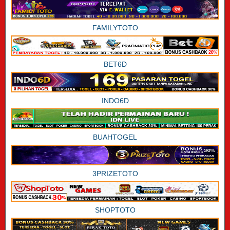
FAMILYTOTO
BET6D
INDO6D
BUAHTOGEL
3PRIZETOTO
SHOPTOTO