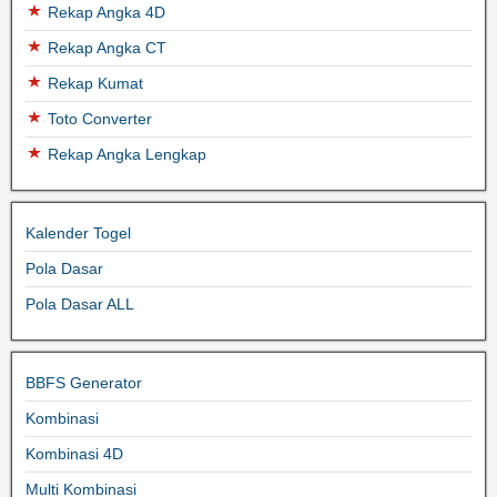
Rekap Angka 4D
Rekap Angka CT
Rekap Kumat
Toto Converter
Rekap Angka Lengkap
Kalender Togel
Pola Dasar
Pola Dasar ALL
BBFS Generator
Kombinasi
Kombinasi 4D
Multi Kombinasi