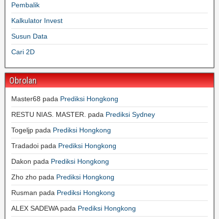
Pembalik
Kalkulator Invest
Susun Data
Cari 2D
Obrolan
Master68
pada
Prediksi Hongkong
RESTU NIAS. MASTER.
pada
Prediksi Sydney
Togeljp
pada
Prediksi Hongkong
Tradadoi
pada
Prediksi Hongkong
Dakon
pada
Prediksi Hongkong
Zho zho
pada
Prediksi Hongkong
Rusman
pada
Prediksi Hongkong
ALEX SADEWA
pada
Prediksi Hongkong