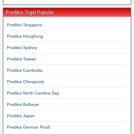
Prediksi Togel Populer
Prediksi Singapore
Prediksi HongKong
Prediksi Sydney
Prediksi Taiwan
Prediksi Cambodia
Prediksi Chinapools
Prediksi North Carolina Day
Prediksi Bullseye
Prediksi Japan
Prediksi German Plus5