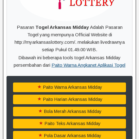
Pasaran
Togel Arkansas Midday
Adalah Pasaran
Togel yang mempunya Official Website di
http://myarkansaslottery.com/. melakukan livedrawnya
setiap Pukul 01.49.00 WIB.
Dibawah ini beberapa tools togel Arkansas Midday
persembahan dari
Paito Warna Angkanet Aplikasi Togel
Paito Warna Arkansas Midday
Paito Harian Arkansas Midday
Bola Merah Arkansas Midday
Paito Teks Arkansas Midday
Pola Dasar Arkansas Midday