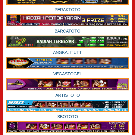
PERAKTOTO
BARCATOTO
ANGKAJITUTT
VEGASTOGEL
ARTISTOTO
SBOTOTO