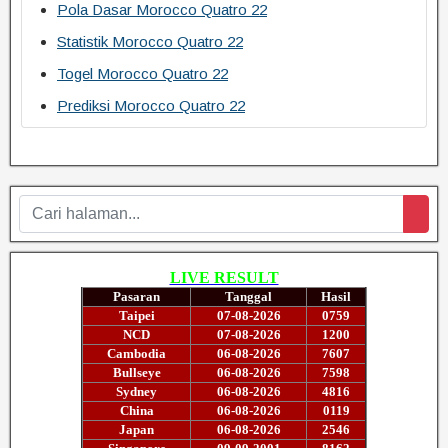
Pola Dasar Morocco Quatro 22
Statistik Morocco Quatro 22
Togel Morocco Quatro 22
Prediksi Morocco Quatro 22