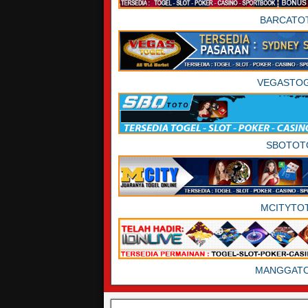
BARCATO
VEGASTO
SBOTOT
MCITYTO
MANGGAT