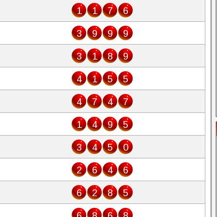
1
1
7
6
3
9
9
9
3
1
8
9
4
1
5
5
4
7
4
7
1
4
9
5
3
4
5
0
2
6
4
6
6
2
8
5
6
8
6
8