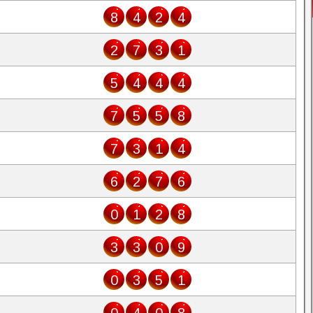
8
4
2
4
2
7
3
1
5
4
4
4
7
5
5
8
7
3
1
4
6
2
7
6
0
1
2
8
3
3
0
9
0
3
5
1