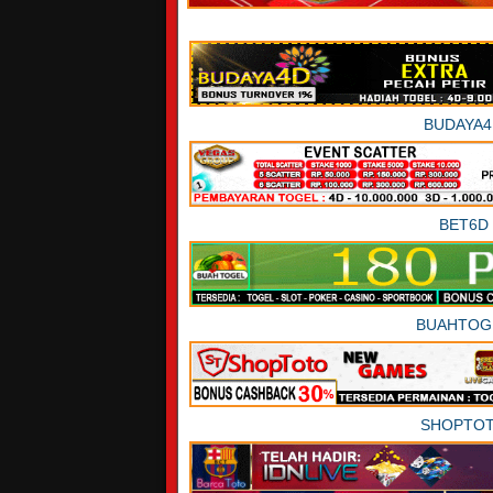
BUDAYA4
BET6D
BUAHTOG
SHOPTO