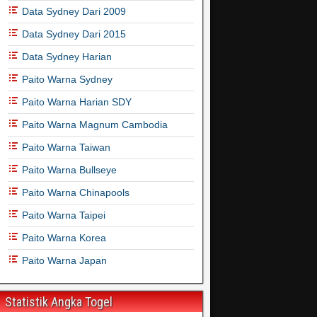
Data Sydney Dari 2009
Data Sydney Dari 2015
Data Sydney Harian
Paito Warna Sydney
Paito Warna Harian SDY
Paito Warna Magnum Cambodia
Paito Warna Taiwan
Paito Warna Bullseye
Paito Warna Chinapools
Paito Warna Taipei
Paito Warna Korea
Paito Warna Japan
Statistik Angka Togel