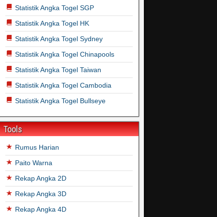
Statistik Angka Togel SGP
Statistik Angka Togel HK
Statistik Angka Togel Sydney
Statistik Angka Togel Chinapools
Statistik Angka Togel Taiwan
Statistik Angka Togel Cambodia
Statistik Angka Togel Bullseye
Tools
Rumus Harian
Paito Warna
Rekap Angka 2D
Rekap Angka 3D
Rekap Angka 4D