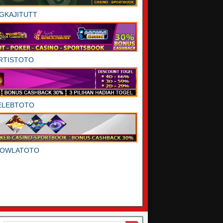
GKAJITUTT
RTISTOTO
ELEBTOTO
DOWLATOTO