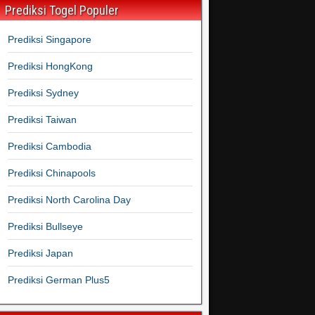
Prediksi Togel Populer
Prediksi Singapore
Prediksi HongKong
Prediksi Sydney
Prediksi Taiwan
Prediksi Cambodia
Prediksi Chinapools
Prediksi North Carolina Day
Prediksi Bullseye
Prediksi Japan
Prediksi German Plus5