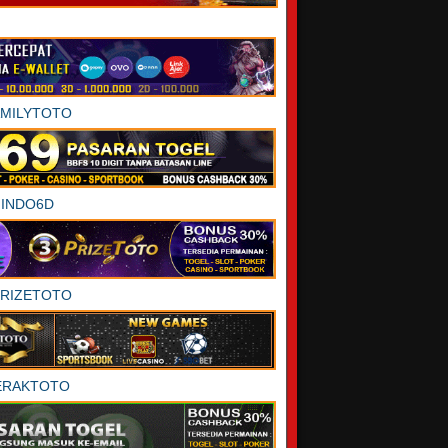
AMILYTOTO
INDO6D
PRIZETOTO
ERAKTOTO