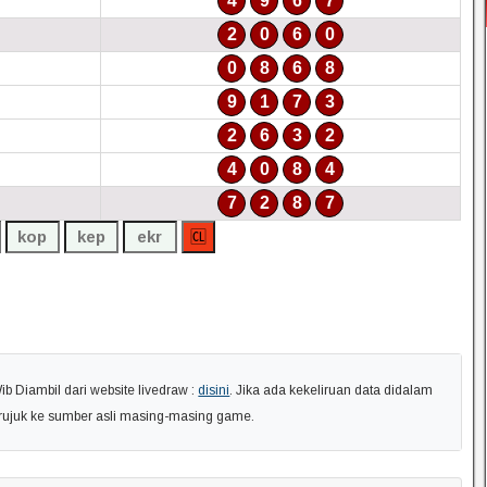
4
9
6
7
2
0
6
0
0
8
6
8
9
1
7
3
2
6
3
2
4
0
8
4
7
2
8
7
 Diambil dari website livedraw :
disini
. Jika ada kekeliruan data didalam
erujuk ke sumber asli masing-masing game.