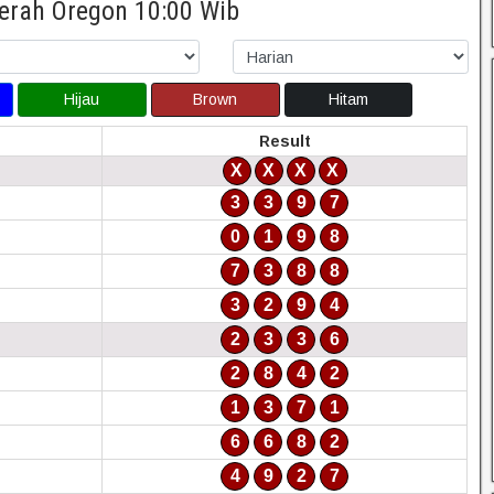
erah Oregon 10:00 Wib
Hijau
Brown
Hitam
Result
X
X
X
X
3
3
9
7
0
1
9
8
7
3
8
8
3
2
9
4
2
3
3
6
2
8
4
2
1
3
7
1
6
6
8
2
4
9
2
7