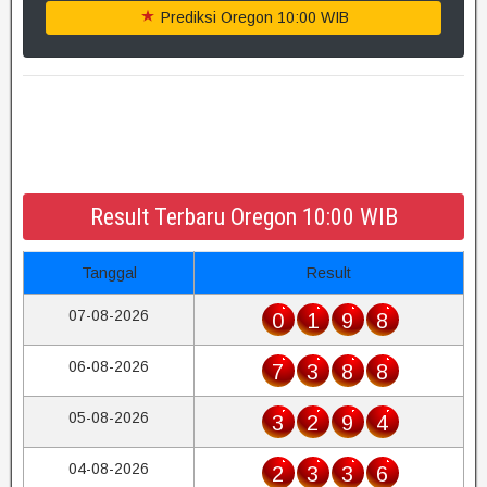
Prediksi Oregon 10:00 WIB
Result Terbaru Oregon 10:00 WIB
Tanggal
Result
07-08-2026
0
1
9
8
06-08-2026
7
3
8
8
05-08-2026
3
2
9
4
04-08-2026
2
3
3
6