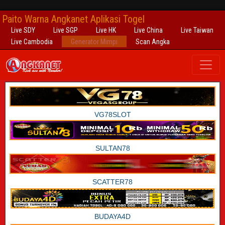
Paito Warna Angkanet Aplikasi Togel
Live SDY
Live SGP
Live HK
Live China
Live Taiwan
Live Cambodia
Generator Mimpi
Scan Angka
VG78SLOT
SULTAN78
SCATTER78
BUDAYA4D