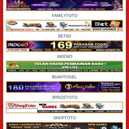
FAMILYTOTO
BET6D
INDO6D
BUAHTOGEL
3PRIZETOTO
SHOPTOTO