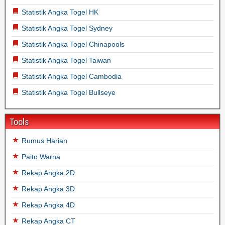
Statistik Angka Togel HK
Statistik Angka Togel Sydney
Statistik Angka Togel Chinapools
Statistik Angka Togel Taiwan
Statistik Angka Togel Cambodia
Statistik Angka Togel Bullseye
Tools
Rumus Harian
Paito Warna
Rekap Angka 2D
Rekap Angka 3D
Rekap Angka 4D
Rekap Angka CT