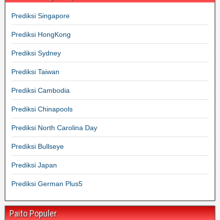
Prediksi Singapore
Prediksi HongKong
Prediksi Sydney
Prediksi Taiwan
Prediksi Cambodia
Prediksi Chinapools
Prediksi North Carolina Day
Prediksi Bullseye
Prediksi Japan
Prediksi German Plus5
Paito Populer