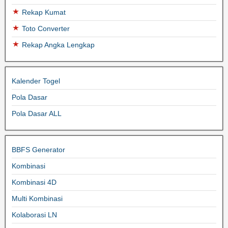
Rekap Kumat
Toto Converter
Rekap Angka Lengkap
Kalender Togel
Pola Dasar
Pola Dasar ALL
BBFS Generator
Kombinasi
Kombinasi 4D
Multi Kombinasi
Kolaborasi LN