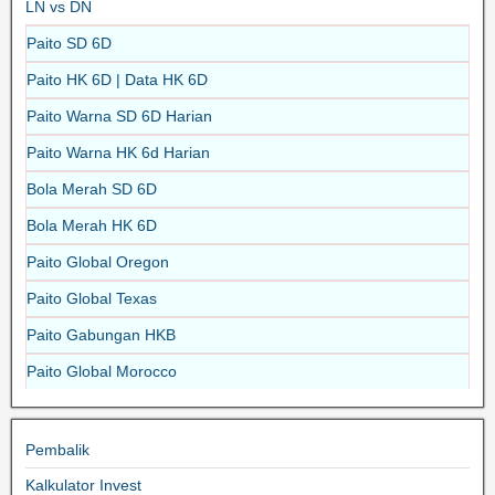
LN vs DN
Paito SD 6D
Paito HK 6D | Data HK 6D
Paito Warna SD 6D Harian
Paito Warna HK 6d Harian
Bola Merah SD 6D
Bola Merah HK 6D
Paito Global Oregon
Paito Global Texas
Paito Gabungan HKB
Paito Global Morocco
Pembalik
Kalkulator Invest