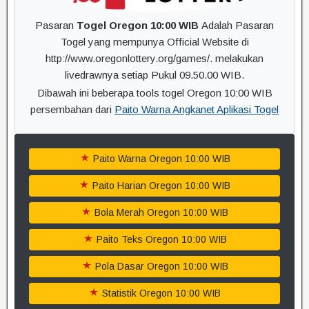
Pasaran
Togel Oregon 10:00 WIB
Adalah Pasaran
Togel yang mempunya Official Website di
http://www.oregonlottery.org/games/. melakukan
livedrawnya setiap Pukul 09.50.00 WIB.
Dibawah ini beberapa tools togel Oregon 10:00 WIB
persembahan dari
Paito Warna Angkanet Aplikasi Togel
Paito Warna Oregon 10:00 WIB
Paito Harian Oregon 10:00 WIB
Bola Merah Oregon 10:00 WIB
Paito Teks Oregon 10:00 WIB
Pola Dasar Oregon 10:00 WIB
Statistik Oregon 10:00 WIB