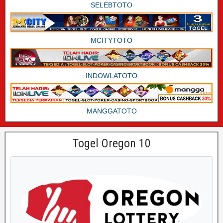
SELEBTOTO
MCITYTOTO
INDOWLATOTO
MANGGATOTO
Togel Oregon 10