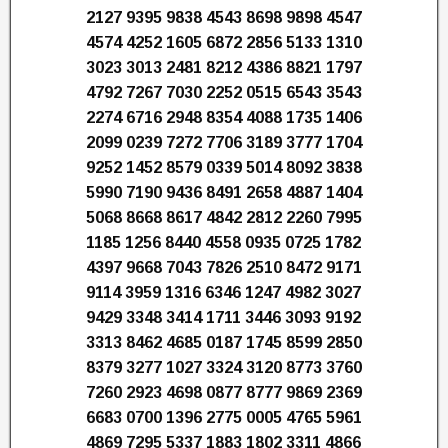
2127 9395 9838 4543 8698 9898 4547
4574 4252 1605 6872 2856 5133 1310
3023 3013 2481 8212 4386 8821 1797
4792 7267 7030 2252 0515 6543 3543
2274 6716 2948 8354 4088 1735 1406
2099 0239 7272 7706 3189 3777 1704
9252 1452 8579 0339 5014 8092 3838
5990 7190 9436 8491 2658 4887 1404
5068 8668 8617 4842 2812 2260 7995
1185 1256 8440 4558 0935 0725 1782
4397 9668 7043 7826 2510 8472 9171
9114 3959 1316 6346 1247 4982 3027
9429 3348 3414 1711 3446 3093 9192
3313 8462 4685 0187 1745 8599 2850
8379 3277 1027 3324 3120 8773 3760
7260 2923 4698 0877 8777 9869 2369
6683 0700 1396 2775 0005 4765 5961
4869 7295 5337 1883 1802 3311 4866