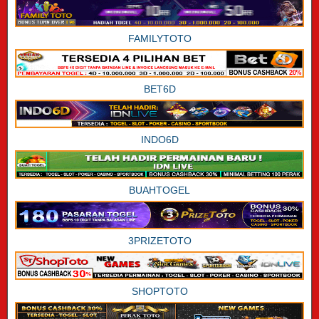
FAMILYTOTO
BET6D
INDO6D
BUAHTOGEL
3PRIZETOTO
SHOPTOTO