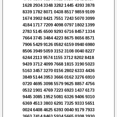
1628 2934 3348 3282 1445 4393 3878
8339 1782 8071 0438 8517 9859 9109
1674 3902 8421 7551 7243 5070 3099
4184 1717 7209 4098 0797 1802 1399
2783 5145 6500 9293 6716 8457 1334
7664 3745 3484 4223 8675 8656 8571
7906 5429 9126 0582 6159 0940 6980
8506 3949 5059 3152 3108 0040 8227
6244 2113 9574 1155 3712 8202 8418
9439 3712 4099 7668 1815 3190 5023
5163 3457 3270 0156 2802 6333 4436
3849 5144 3953 3666 0162 3276 6910
0720 4695 3098 5579 9625 8857 4756
0532 1901 4769 7223 6923 1437 6173
9445 3085 1952 5081 6326 9406 9310
6369 4513 3803 6291 7325 9333 5651
0024 6408 4625 6393 0040 9179 7933
3663 7414 8463 5934 5665 0308 3930