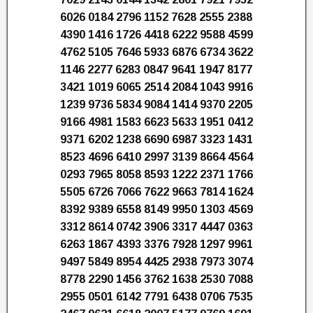
6026 0184 2796 1152 7628 2555 2388
4390 1416 1726 4418 6222 9588 4599
4762 5105 7646 5933 6876 6734 3622
1146 2277 6283 0847 9641 1947 8177
3421 1019 6065 2514 2084 1043 9916
1239 9736 5834 9084 1414 9370 2205
9166 4981 1583 6623 5633 1951 0412
9371 6202 1238 6690 6987 3323 1431
8523 4696 6410 2997 3139 8664 4564
0293 7965 8058 8593 1222 2371 1766
5505 6726 7066 7622 9663 7814 1624
8392 9389 6558 8149 9950 1303 4569
3312 8614 0742 3906 3317 4447 0363
6263 1867 4393 3376 7928 1297 9961
9497 5849 8954 4425 2938 7973 3074
8778 2290 1456 3762 1638 2530 7088
2955 0501 6142 7791 6438 0706 7535