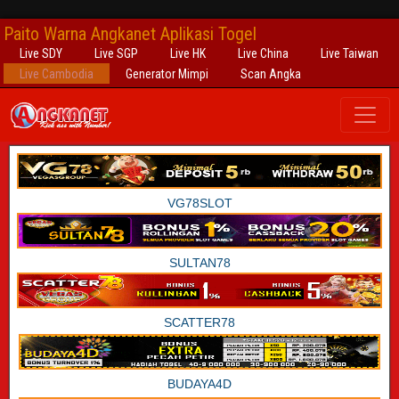
Paito Warna Angkanet Aplikasi Togel
Live SDY
Live SGP
Live HK
Live China
Live Taiwan
Live Cambodia
Generator Mimpi
Scan Angka
VG78SLOT
SULTAN78
SCATTER78
BUDAYA4D