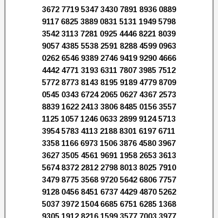
3672 7719 5347 3430 7891 8936 0889
9117 6825 3889 0831 5131 1949 5798
3542 3113 7281 0925 4446 8221 8039
9057 4385 5538 2591 8288 4599 0963
0262 6546 9389 2746 9419 9290 4666
4442 4771 3193 6311 7807 3985 7512
5772 8773 8143 8195 9189 4779 8709
0545 0343 6724 2065 0627 4367 2573
8839 1622 2413 3806 8485 0156 3557
1125 1057 1246 0633 2899 9124 5713
3954 5783 4113 2188 8301 6197 6711
3358 1166 6973 1506 3876 4580 3967
3627 3505 4561 9691 1958 2653 3613
5674 8372 2812 2798 8013 8025 7910
3479 8775 3568 9720 5642 6806 7757
9128 0456 8451 6737 4429 4870 5262
5037 3972 1504 6685 6751 6285 1368
9305 1912 8216 1599 3577 7003 3977