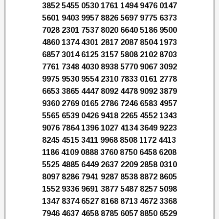
3852 5455 0530 1761 1494 9476 0147
5601 9403 9957 8826 5697 9775 6373
7028 2301 7537 8020 6640 5186 9500
4860 1374 4301 2817 2087 8504 1973
6857 3014 6125 3157 5808 2102 8703
7761 7348 4030 8938 5770 9067 3092
9975 9530 9554 2310 7833 0161 2778
6653 3865 4447 8092 4478 9092 3879
9360 2769 0165 2786 7246 6583 4957
5565 6539 0426 9418 2265 4552 1343
9076 7864 1396 1027 4134 3649 9223
8245 4515 3411 9968 8508 1172 4413
1186 4109 0888 3760 8750 6458 6208
5525 4885 6449 2637 2209 2858 0310
8097 8286 7941 9287 8538 8872 8605
1552 9336 9691 3877 5487 8257 5098
1347 8374 6527 8168 8713 4672 3368
7946 4637 4658 8785 6057 8850 6529