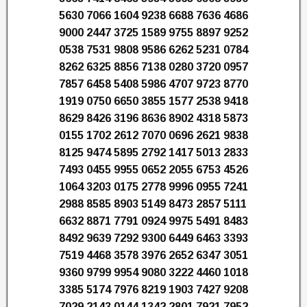
5630 7066 1604 9238 6688 7636 4686
9000 2447 3725 1589 9755 8897 9252
0538 7531 9808 9586 6262 5231 0784
8262 6325 8856 7138 0280 3720 0957
7857 6458 5408 5986 4707 9723 8770
1919 0750 6650 3855 1577 2538 9418
8629 8426 3196 8636 8902 4318 5873
0155 1702 2612 7070 0696 2621 9838
8125 9474 5895 2792 1417 5013 2833
7493 0455 9955 0652 2055 6753 4526
1064 3203 0175 2778 9996 0955 7241
2988 8585 8903 5149 8473 2857 5111
6632 8871 7791 0924 9975 5491 8483
8492 9639 7292 9300 6449 6463 3393
7519 4468 3578 3976 2652 6347 3051
9360 9799 9954 9080 3222 4460 1018
3385 5174 7976 8219 1903 7427 9208
7029 2143 0144 1342 2801 7921 7952