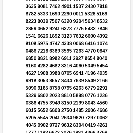
3635 8081 7462 4901 1537 2430 7818
8782 5333 1690 2290 0011 5326 5169
8223 8039 7507 6320 9204 5634 8532
2859 0652 9241 6373 7775 5433 7846
1541 6626 1892 3123 7632 6600 4392
8108 5975 4747 4338 0068 6416 1074
0486 7218 6389 3595 7263 4770 0847
6850 8821 8982 6911 2927 8654 8040
9160 4282 4682 8316 4060 5349 5454
4627 1908 3988 8705 6941 4196 4935
9918 3053 8557 8434 7639 8549 2166
5090 9185 8758 0795 6263 6779 2291
5329 6802 2023 8810 5888 0776 1236
0386 4755 3949 8150 2199 8043 4560
6015 5652 6808 2750 1485 2906 4686
5205 5545 2041 2634 9620 7297 0062
4045 0902 9727 9632 8304 0419 4261
1777 1192 6673 3076 1981 4266 3769