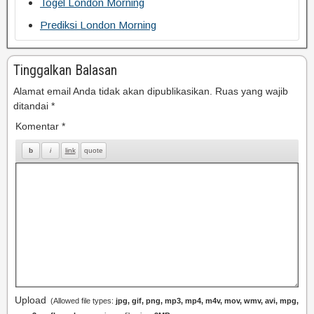
Togel London Morning
Prediksi London Morning
Tinggalkan Balasan
Alamat email Anda tidak akan dipublikasikan.
Ruas yang wajib
ditandai
*
Komentar
*
Upload
(Allowed file types:
jpg, gif, png, mp3, mp4, m4v, mov, wmv, avi, mpg,