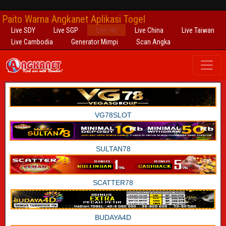
Paito Warna Angkanet Aplikasi Togel
Live SDY
Live SGP
Live HK
Live China
Live Taiwan
Live Cambodia
Generator Mimpi
Scan Angka
VG78SLOT
SULTAN78
SCATTER78
BUDAYA4D