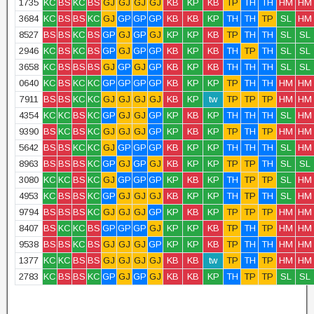
1735
KC
BS
KC
BS
GJ
GJ
GJ
GJ
KB
KP
KB
TP
TH
TH
HM
HM
3684
KC
BS
BS
KC
GJ
GP
GP
GP
KB
KB
KP
TH
TH
TP
SL
HM
8527
BS
BS
KC
BS
GP
GJ
GP
GJ
KP
KP
KB
TP
TH
TH
SL
SL
2946
KC
BS
KC
BS
GP
GJ
GP
GP
KB
KP
KB
TH
TP
TH
SL
SL
3658
KC
BS
BS
BS
GJ
GP
GJ
GP
KB
KP
KB
TH
TH
TH
SL
SL
0640
KC
BS
KC
KC
GP
GP
GP
GP
KB
KP
KP
TP
TH
TH
HM
HM
7911
BS
BS
KC
KC
GJ
GJ
GJ
GJ
KB
KP
tw
TP
TP
TP
HM
HM
4354
KC
KC
BS
KC
GP
GJ
GJ
GP
KP
KB
KP
TH
TH
TH
SL
HM
9390
BS
KC
BS
KC
GJ
GJ
GJ
GP
KP
KB
KP
TP
TH
TP
HM
HM
5642
BS
BS
KC
KC
GJ
GP
GP
GP
KB
KP
KP
TH
TH
TH
SL
HM
8963
BS
BS
BS
KC
GP
GJ
GP
GJ
KB
KP
KP
TP
TP
TH
SL
SL
3080
KC
KC
BS
KC
GJ
GP
GP
GP
KP
KB
KP
TH
TP
TP
SL
HM
4953
KC
BS
BS
KC
GP
GJ
GJ
GJ
KB
KP
KP
TH
TP
TH
SL
HM
9794
BS
BS
BS
KC
GJ
GJ
GJ
GP
KP
KB
KP
TP
TP
TP
HM
HM
8407
BS
KC
KC
BS
GP
GP
GP
GJ
KP
KP
KB
TP
TH
TP
HM
HM
9538
BS
BS
KC
BS
GJ
GJ
GJ
GP
KP
KP
KB
TP
TH
TH
HM
HM
1377
KC
KC
BS
BS
GJ
GJ
GJ
GJ
KB
KB
tw
TP
TH
TP
HM
HM
2783
KC
BS
BS
KC
GP
GJ
GP
GJ
KB
KB
KP
TH
TP
TP
SL
SL