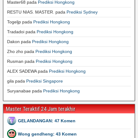
Master68
pada
Prediksi Hongkong
RESTU NIAS. MASTER.
pada
Prediksi Sydney
Togeljp
pada
Prediksi Hongkong
Tradadoi
pada
Prediksi Hongkong
Dakon
pada
Prediksi Hongkong
Zho zho
pada
Prediksi Hongkong
Rusman
pada
Prediksi Hongkong
ALEX SADEWA
pada
Prediksi Hongkong
gila
pada
Prediksi Singapore
Suryanabae
pada
Prediksi Hongkong
Master Teraktif 24 Jam terakhir
GELANDANGAN: 47 Komen
Wong gendheng: 43 Komen