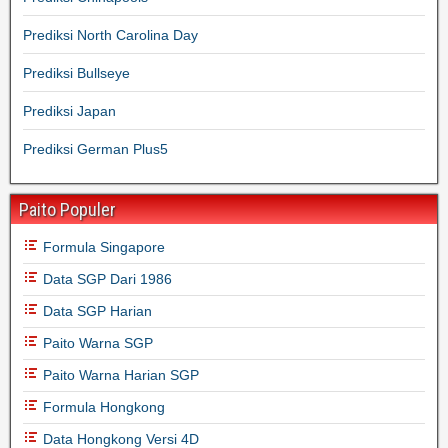
Prediksi North Carolina Day
Prediksi Bullseye
Prediksi Japan
Prediksi German Plus5
Paito Populer
Formula Singapore
Data SGP Dari 1986
Data SGP Harian
Paito Warna SGP
Paito Warna Harian SGP
Formula Hongkong
Data Hongkong Versi 4D