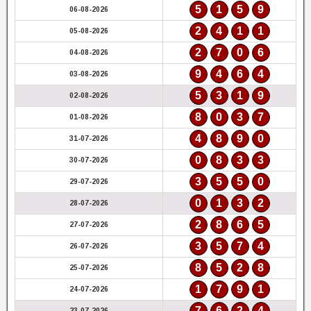
5
1
5
9
06-08-2026
2
4
1
1
05-08-2026
2
7
0
6
04-08-2026
9
4
6
4
03-08-2026
5
3
1
9
02-08-2026
8
0
3
7
01-08-2026
4
8
9
0
31-07-2026
0
8
3
3
30-07-2026
3
5
5
0
29-07-2026
0
1
3
2
28-07-2026
2
8
6
5
27-07-2026
3
5
7
4
26-07-2026
8
5
2
8
25-07-2026
1
7
9
1
24-07-2026
7
6
2
4
23-07-2026