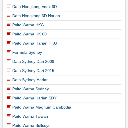
Data Hongkong Versi 6D
Data Hongkong 6D Harian
Paito Warna HKG
Paito Warna HK 6D
Paito Warna Harian HKG
Formula Sydney
Data Sydney Dari 2009
Data Sydney Dari 2015
Data Sydney Harian
Paito Warna Sydney
Paito Warna Harian SDY
Paito Warna Magnum Cambodia
Paito Warna Taiwan
Paito Warna Bullseye