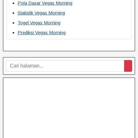
Pola Dasar Vegas Morning
Statistik Vegas Morning
Togel Vegas Morning
Prediksi Vegas Morning