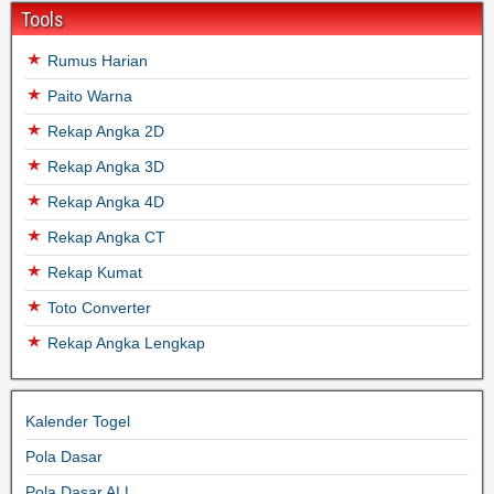
Tools
Rumus Harian
Paito Warna
Rekap Angka 2D
Rekap Angka 3D
Rekap Angka 4D
Rekap Angka CT
Rekap Kumat
Toto Converter
Rekap Angka Lengkap
Kalender Togel
Pola Dasar
Pola Dasar ALL