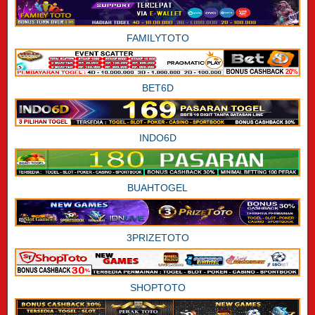
FAMILYTOTO
BET6D
INDO6D
BUAHTOGEL
3PRIZETOTO
SHOPTOTO