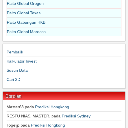
Paito Global Oregon
Paito Global Texas
Paito Gabungan HKB
Paito Global Morocco
Pembalik
Kalkulator Invest
Susun Data
Cari 2D
Obrolan
Master68
pada
Prediksi Hongkong
RESTU NIAS. MASTER.
pada
Prediksi Sydney
Togeljp
pada
Prediksi Hongkong