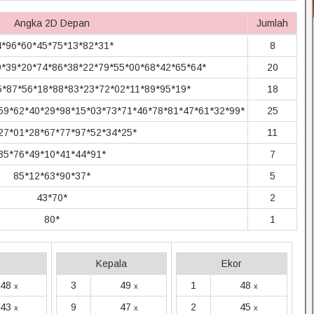
Angka 2D Depan
Jumlah
4*96*60*45*75*13*82*31*
8
9*39*20*74*86*38*22*79*55*00*68*42*65*64*
20
5*87*56*18*88*83*23*72*02*11*89*95*19*
18
59*62*40*29*98*15*03*73*71*46*78*81*47*61*32*99*
25
27*01*28*67*77*97*52*34*25*
11
35*76*49*10*41*44*91*
7
85*12*63*90*37*
5
43*70*
2
80*
1
p
Kepala
Ekor
48
3
49
1
48
x
x
x
43
9
47
2
45
x
x
x