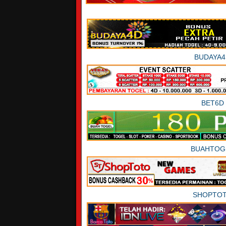
BUDAYA4
BET6D
BUAHTOG
SHOPTO