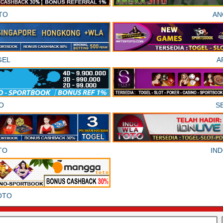
TO
AN
GEL
A
O
S
TO
IN
OTO