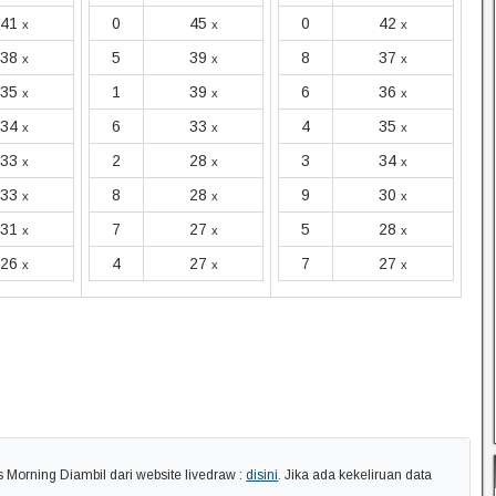
41
0
45
0
42
x
x
x
38
5
39
8
37
x
x
x
35
1
39
6
36
x
x
x
34
6
33
4
35
x
x
x
33
2
28
3
34
x
x
x
33
8
28
9
30
x
x
x
31
7
27
5
28
x
x
x
26
4
27
7
27
x
x
x
s Morning Diambil dari website livedraw :
disini
. Jika ada kekeliruan data