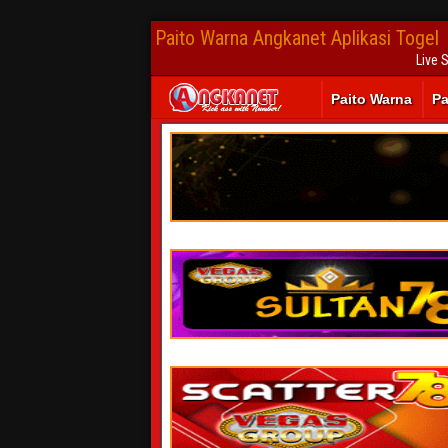
Paito Warna Angkanet Aplikasi Togel
Live 
Paito Warna
Pa