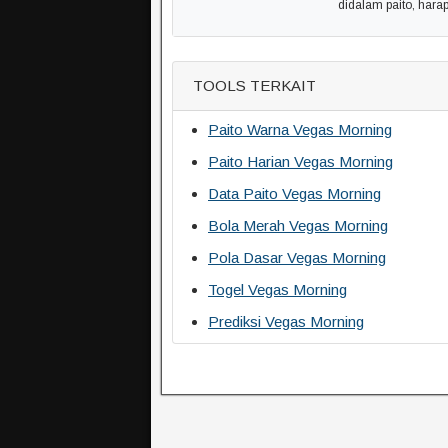
didalam paito, har
TOOLS TERKAIT
Paito Warna Vegas Morning
Paito Harian Vegas Morning
Data Paito Vegas Morning
Bola Merah Vegas Morning
Pola Dasar Vegas Morning
Togel Vegas Morning
Prediksi Vegas Morning