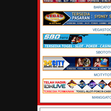
BARCATO
VEGASTO
SBOTOT
MCITYTO
MANGGAT