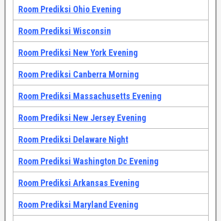
Room Prediksi Ohio Evening
Room Prediksi Wisconsin
Room Prediksi New York Evening
Room Prediksi Canberra Morning
Room Prediksi Massachusetts Evening
Room Prediksi New Jersey Evening
Room Prediksi Delaware Night
Room Prediksi Washington Dc Evening
Room Prediksi Arkansas Evening
Room Prediksi Maryland Evening