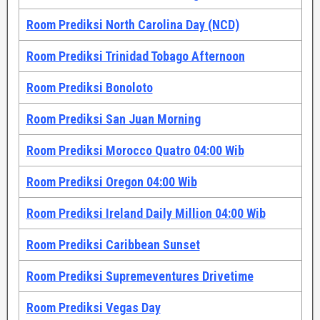
Room Prediksi North Carolina Day (NCD)
Room Prediksi Trinidad Tobago Afternoon
Room Prediksi Bonoloto
Room Prediksi San Juan Morning
Room Prediksi Morocco Quatro 04:00 Wib
Room Prediksi Oregon 04:00 Wib
Room Prediksi Ireland Daily Million 04:00 Wib
Room Prediksi Caribbean Sunset
Room Prediksi Supremeventures Drivetime
Room Prediksi Vegas Day