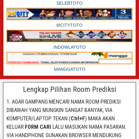
SELEBTOTO
MCITYTOTO
INDOWLATOTO
MANGGATOTO
Lengkap Pilihan Room Prediksi
1. AGAR GAMPANG MENCARI NAMA ROOM PREDIKSI
DIBAWAH YANG MUNGKIN SANGAT BANYAK, VIA
KOMPUTER/LAPTOP TEKAN (
Ctrl+F
) MAKA AKAN
KELUAR
FORM CARI
LALU MASUKAN NAMA PASARAN.
VIA HANDPHONE GUNAKAN BROWSER MENDUKUNG