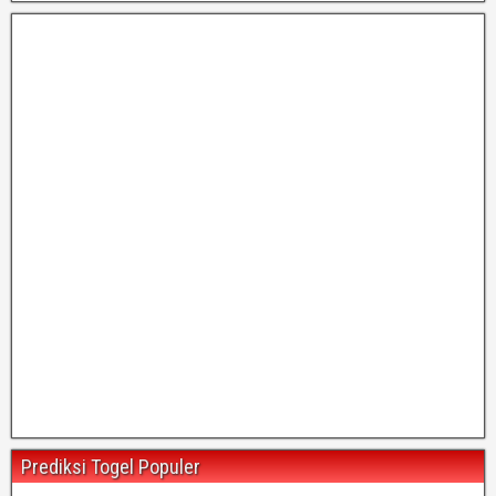
Prediksi Togel Populer