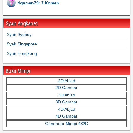
Ngamen79: 7 Komen
Syair Angkanet
Syair Sydney
Syair Singapore
Syair Hongkong
Buku Mimpi
2D Abjad
2D Gambar
3D Abjad
3D Gambar
4D Abjad
4D Gambar
Generator Mimpi 432D