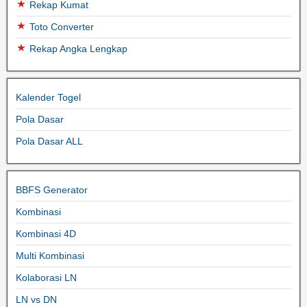
Rekap Kumat
Toto Converter
Rekap Angka Lengkap
Kalender Togel
Pola Dasar
Pola Dasar ALL
BBFS Generator
Kombinasi
Kombinasi 4D
Multi Kombinasi
Kolaborasi LN
LN vs DN