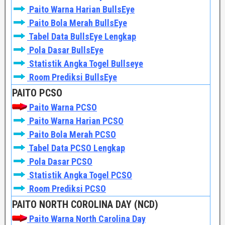
Paito Warna Harian BullsEye
Paito Bola Merah BullsEye
Tabel Data BullsEye Lengkap
Pola Dasar BullsEye
Statistik Angka Togel Bullseye
Room Prediksi BullsEye
PAITO PCSO
Paito Warna PCSO
Paito Warna Harian PCSO
Paito Bola Merah PCSO
Tabel Data PCSO Lengkap
Pola Dasar PCSO
Statistik Angka Togel PCSO
Room Prediksi PCSO
PAITO NORTH COROLINA DAY (NCD)
Paito Warna North Carolina Day