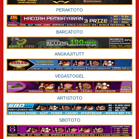
PERAKTOTO
BARCATOTO
ANGKAJITUTT
VEGASTOGEL
ARTISTOTO
SBOTOTO