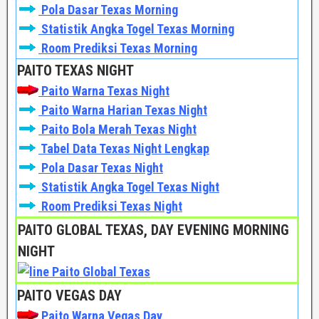
Pola Dasar Texas Morning
Statistik Angka Togel Texas Morning
Room Prediksi Texas Morning
PAITO TEXAS NIGHT
Paito Warna Texas Night
Paito Warna Harian Texas Night
Paito Bola Merah Texas Night
Tabel Data Texas Night Lengkap
Pola Dasar Texas Night
Statistik Angka Togel Texas Night
Room Prediksi Texas Night
PAITO GLOBAL TEXAS, DAY EVENING MORNING
NIGHT
Paito Global Texas
PAITO VEGAS DAY
Paito Warna Vegas Day