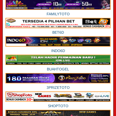
FAMILYTOTO
BET6D
INDO6D
BUAHTOGEL
3PRIZETOTO
SHOPTOTO