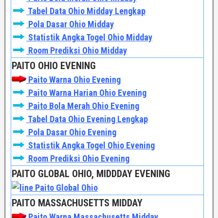
Tabel Data Ohio Midday Lengkap
Pola Dasar Ohio Midday
Statistik Angka Togel Ohio Midday
Room Prediksi Ohio Midday
PAITO OHIO EVENING
Paito Warna Ohio Evening
Paito Warna Harian Ohio Evening
Paito Bola Merah Ohio Evening
Tabel Data Ohio Evening Lengkap
Pola Dasar Ohio Evening
Statistik Angka Togel Ohio Evening
Room Prediksi Ohio Evening
PAITO GLOBAL OHIO, MIDDDAY EVENING
Paito Global Ohio
PAITO MASSACHUSETTS MIDDAY
Paito Warna Massachusetts Midday