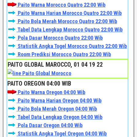
Paito Warna Morocco Quatro 22:00 Wib
Paito Warna Harian Morocco Quatro 22:00 Wib
Paito Bola Merah Morocco Quatro 22:00 Wib
Tabel Data Lengkap Morocco Quatro 22:00 Wib
Pola Dasar Morocco Quatro 22:00 Wib
Statistik Angka Togel Morocco Quatro 22:00 Wib
Room Prediksi Morocco Quatro 22:00 Wib
PAITO GLOBAL MAROCCO, 01 04 19 22
Paito Global Morocco
PAITO OREGON 04:00 WIB
Paito Warna Oregon 04:00 Wib
Paito Warna Harian Oregon 04:00 Wib
Paito Bola Merah Oregon 04:00 Wib
Tabel Data Lengkap Oregon 04:00 Wib
Pola Dasar Oregon 04:00 Wib
Statistik Angka Togel Oregon 04:00 Wib