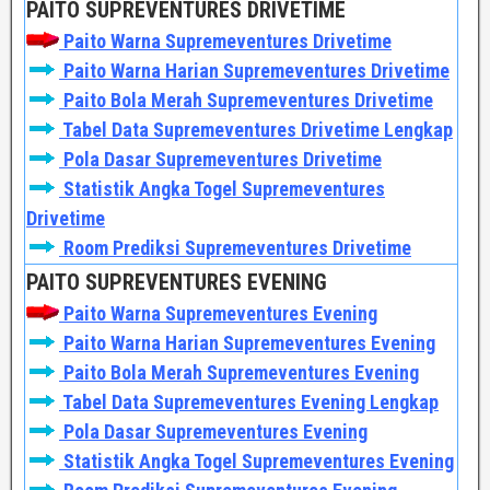
PAITO SUPREVENTURES DRIVETIME
Paito Warna Supremeventures Drivetime
Paito Warna Harian Supremeventures Drivetime
Paito Bola Merah Supremeventures Drivetime
Tabel Data Supremeventures Drivetime Lengkap
Pola Dasar Supremeventures Drivetime
Statistik Angka Togel Supremeventures
Drivetime
Room Prediksi Supremeventures Drivetime
PAITO SUPREVENTURES EVENING
Paito Warna Supremeventures Evening
Paito Warna Harian Supremeventures Evening
Paito Bola Merah Supremeventures Evening
Tabel Data Supremeventures Evening Lengkap
Pola Dasar Supremeventures Evening
Statistik Angka Togel Supremeventures Evening