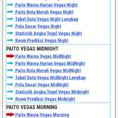
Paito Warna Harian Vegas Night
Paito Bola Merah Vegas Night
Tabel Data Vegas Night Lengkap
Pola Dasar Vegas Night
Statistik Angka Togel Vegas Night
Room Prediksi Vegas Night
PAITO VEGAS MIDNIGHT
Paito Warna Vegas MidNight
Paito Warna Harian Vegas MidNight
Paito Bola Merah Vegas MidNight
Tabel Data Vegas MidNight Lengkap
Pola Dasar Vegas MidNight
Statistik Angka Togel Vegas Midnight
Room Prediksi Vegas Midnight
PAITO VEGAS MORNING
Paito Warna Vegas Morning