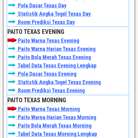
Pola Dasar Texas Day
Statistik Angka Togel Texas Day
Room Prediksi Texas Day
PAITO TEXAS EVENING
Paito Warna Texas Evening
Paito Warna Harian Texas Evening
Paito Bola Merah Texas Evening
Tabel Data Texas Evening Lengkap
Pola Dasar Texas Evening
Statistik Angka Togel Texas Evening
Room Prediksi Texas Evening
PAITO TEXAS MORNING
Paito Warna Texas Morning
Paito Warna Harian Texas Morning
Paito Bola Merah Texas Morning
Tabel Data Texas Morning Lengkap