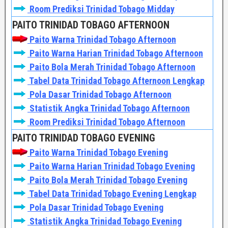
Room Prediksi Trinidad Tobago Midday
PAITO TRINIDAD TOBAGO AFTERNOON
Paito Warna Trinidad Tobago Afternoon
Paito Warna Harian Trinidad Tobago Afternoon
Paito Bola Merah Trinidad Tobago Afternoon
Tabel Data Trinidad Tobago Afternoon Lengkap
Pola Dasar Trinidad Tobago Afternoon
Statistik Angka Trinidad Tobago Afternoon
Room Prediksi Trinidad Tobago Afternoon
PAITO TRINIDAD TOBAGO EVENING
Paito Warna Trinidad Tobago Evening
Paito Warna Harian Trinidad Tobago Evening
Paito Bola Merah Trinidad Tobago Evening
Tabel Data Trinidad Tobago Evening Lengkap
Pola Dasar Trinidad Tobago Evening
Statistik Angka Trinidad Tobago Evening