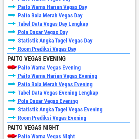
Paito Warna Harian Vegas Day
Paito Bola Merah Vegas Day
Tabel Data Vegas Day Lengkap
Pola Dasar Vegas Day
Statistik Angka Togel Vegas Day
Room Prediksi Vegas Day
PAITO VEGAS EVENING
Paito Warna Vegas Evening
Paito Warna Harian Vegas Evening
Paito Bola Merah Vegas Evening
Tabel Data Vegas Evening Lengkap
Pola Dasar Vegas Evening
Statistik Angka Togel Vegas Evening
Room Prediksi Vegas Evening
PAITO VEGAS NIGHT
Paito Warna Vegas Night