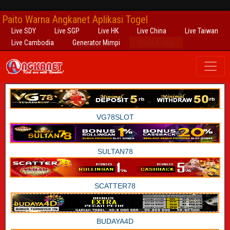
Paito Warna Angkanet Aplikasi Togel
Live SDY
Live SGP
Live HK
Live China
Live Taiwan
Live Cambodia
Generator Mimpi
Scan Angka
VG78SLOT
SULTAN78
SCATTER78
BUDAYA4D